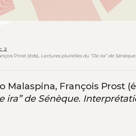
c. 2
nçois Prost (éds),
Lectures plurielles du “De ira” de Sénèque
 Malaspina, François Prost (é
e ira” de Sénèque. Interprétati