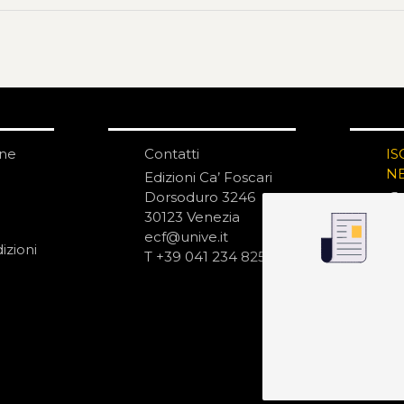
one
Contatti
IS
N
Edizioni Ca’ Foscari
Dorsoduro 3246
30123 Venezia
ecf@unive.it
izioni
T +39 041 234 8250