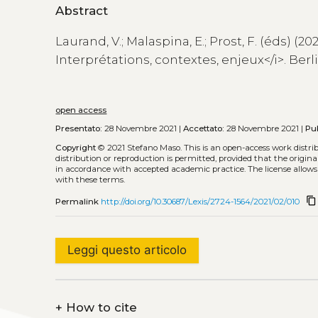
Abstract
Laurand, V.; Malaspina, E.; Prost, F. (éds) (2
Interprétations, contextes, enjeux</i>. Berl
open access
Presentato:
28 Novembre 2021 |
Accettato:
28 Novembre 2021 |
Pu
Copyright
© 2021 Stefano Maso.
This is an open-access work distr
distribution or reproduction is permitted, provided that the origina
in accordance with accepted academic practice. The license allows
with these terms.
content_copy
Permalink
http://doi.org/10.30687/Lexis/2724-1564/2021/02/010
Leggi questo articolo
+
How to cite