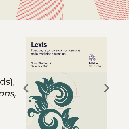
.
ds),
chevron_left
chevron_right
ons,