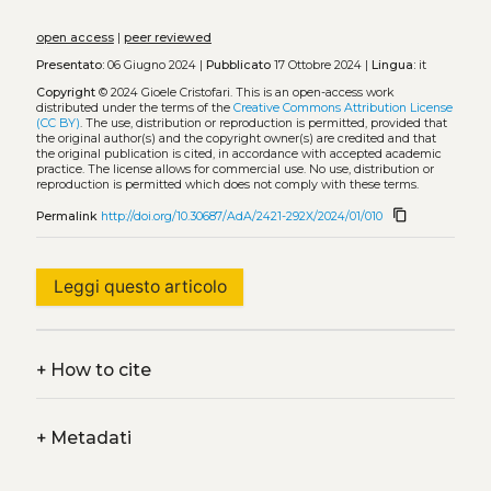
open access
|
peer reviewed
Presentato:
06 Giugno 2024 |
Pubblicato
17 Ottobre 2024 |
Lingua:
it
Copyright
© 2024 Gioele Cristofari.
This is an open-access work
distributed under the terms of the
Creative Commons Attribution License
(CC BY)
. The use, distribution or reproduction is permitted, provided that
the original author(s) and the copyright owner(s) are credited and that
the original publication is cited, in accordance with accepted academic
practice. The license allows for commercial use. No use, distribution or
reproduction is permitted which does not comply with these terms.
content_copy
Permalink
http://doi.org/10.30687/AdA/2421-292X/2024/01/010
Leggi questo articolo
+
How to cite
+
Metadati