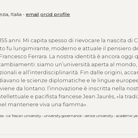
zia, Italia -
email
orcid profile
55 anni. Mi capita spesso di rievocare la nascita di C
nto fu lungimirante, moderno e attuale il pensiero d
 Francesco Ferrara. La nostra identità è ancora oggi q
li cambiamenti: siamo un’università aperta al mondo,
onali e all’interdisciplinarità. Fin dalle origini, acc
diavano le scienze diplomatiche e le lingue europee
 viene da lontano: l’innovazione è inscritta nella nos
ntellettuale e pacifista francese Jean Jaurès, «la trad
 nel mantenere viva una fiamma».
ess
•
ca’ foscari university
•
university governance
•
venice university
•
academic ye