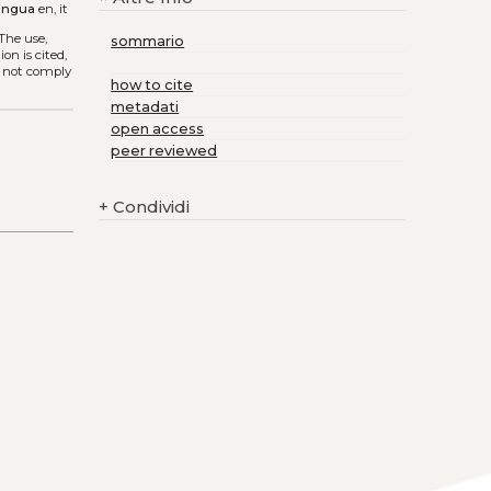
ingua
en, it
 The use,
sommario
on is cited,
s not comply
how to cite
metadati
open access
peer reviewed
+
Condividi