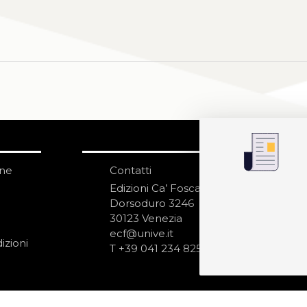
one
Contatti
IS
N
Edizioni Ca’ Foscari
Dorsoduro 3246
30123 Venezia
ecf@unive.it
izioni
T +39 041 234 8250