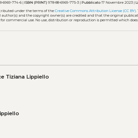
8-6969-774-6 |
ISBN (PRINT)
978-88-6969-775-3 |
Pubblicato
17 Novembre 2023 |
L
stributed under the terms of the
Creative Commons Attribution License (CC BY)
.
l author(s) and the copyright owner(s) are credited and that the original publicati
 for commercial use. No use, distribution or reproduction is permitted which doe
e Tiziana Lippiello
ippiello