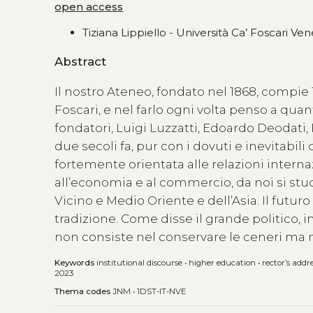
open access
Tiziana Lippiello - Università Ca’ Foscari Vene
Abstract
Il nostro Ateneo, fondato nel 1868, compie 1
Foscari, e nel farlo ogni volta penso a qua
fondatori, Luigi Luzzatti, Edoardo Deodati,
due secoli fa, pur con i dovuti e inevitabi
fortemente orientata alle relazioni internazi
all’economia e al commercio, da noi si stu
Vicino e Medio Oriente e dell’Asia. Il futuro
tradizione. Come disse il grande politico, i
non consiste nel conservare le ceneri ma
Keywords
institutional discourse
•
higher education
•
rector’s addr
2023
Thema codes
JNM
•
1DST-IT-NVE