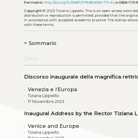
Permalink
http://doi.org/10.30687/978-88-6969-774-6
|
e-ISBN
978-8
Copyright
© 2023 Tiziana Lippiello.
This is an open-access work di
distribution or reproduction is permitted, provided that the origina
in accordance with accepted academic practice. The license allows
with these terms.
+
Sommario
Discorso inaugurale della magnifica rettric
Venezia e l’Europa
Tiziana Lippiello
17 Novembre 2023
Inaugural Address by the Rector Tiziana L
Venice and Europe
Tiziana Lippiello