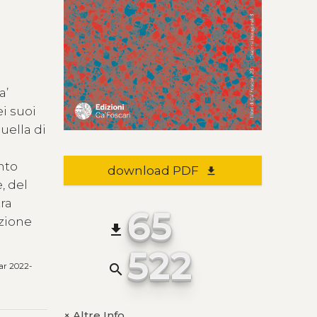
a’
ei suoi
uella di
anto
download PDF
file_download
, del
tra
65
izione
file_download
522
ar 2022-
search
Altre Info
+