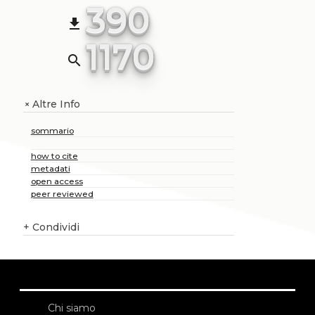
390
file_download
1170
search
Altre Info
+
sommario
how to cite
metadati
open access
peer reviewed
+
Condividi
Chi siamo