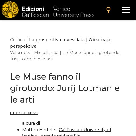
search
Collana |
La prospettiva rovesciata | Obratnaja
perspektiva
Volume 3 | Miscellanea | Le Muse fanno il girotondo:
Jurij Lotman e le arti
Le Muse fanno il
girotondo: Jurij Lotman e
le arti
open access
a cura di
Matteo Bertelé -
Ca' Foscari University of