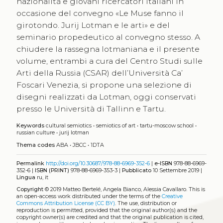
nazionalità e giovani ricercatori italiani in
occasione del convegno «Le Muse fanno il
girotondo. Jurij Lotman e le arti» e del
seminario propedeutico al convegno stesso. A
chiudere la rassegna lotmaniana e il presente
volume, entrambi a cura del Centro Studi sulle
Arti della Russia (CSAR) dell’Università Ca’
Foscari Venezia, si propone una selezione di
disegni realizzati da Lotman, oggi conservati
presso le Università di Tallinn e Tartu.
Keywords
cultural semiotics
•
semiotics of art
•
tartu-moscow school
•
russian culture
•
jurij lotman
Thema codes
ABA
•
JBCC
•
1DTA
Permalink
http://doi.org/10.30687/978-88-6969-352-6
|
e-ISBN
978-88-6969-
352-6 |
ISBN (PRINT)
978-88-6969-353-3 |
Pubblicato
10 Settembre 2019 |
Lingua
ru, it
Copyright
© 2019 Matteo Bertelé, Angela Bianco, Alessia Cavallaro.
This is
an open-access work distributed under the terms of the
Creative
Commons Attribution License (CC BY)
. The use, distribution or
reproduction is permitted, provided that the original author(s) and the
copyright owner(s) are credited and that the original publication is cited,