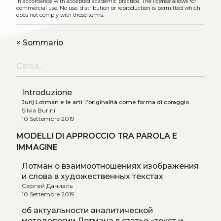
in accordance with accepted academic practice. The license allows for
commercial use. No use, distribution or reproduction is permitted which
does not comply with these terms.
+
Sommario
Introduzione
Jurij Lotman e le arti: l’originalità come forma di coraggio
Silvia Burini
10 Settembre 2019
MODELLI DI APPROCCIO TRA PAROLA E
IMMAGINE
Лотман о взаимоотношениях изображения
и слова в художественных текстах
Сергей Даниэль
10 Settembre 2019
oб актуальности аналитической
методологии Лотмана в статье «текст и