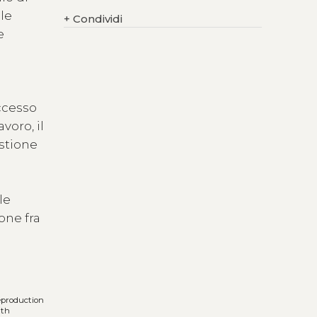
lle
+
Condividi
e
ccesso
voro, il
estione
le
one fra
reproduction
ith