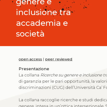
genere e
inclusione tra
accademia e
società
open access
|
peer reviewed
Presentazione
La collana
Ricerche su genere e inclusione t
di garanzia per le pari opportunità, la valo
discriminazioni (CUG) dell’Università Ca’ F
La collana raccoglie ricerche e studi dedica
genere, intesa in un’ottica intersezionale.