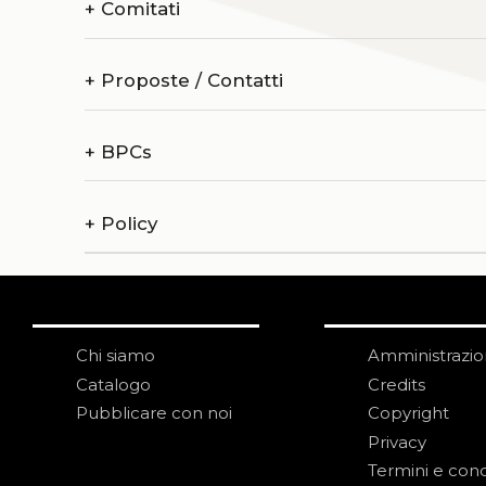
+
Comitati
+
Proposte / Contatti
+
BPCs
+
Policy
Chi siamo
Amministrazi
Catalogo
Credits
Pubblicare con noi
Copyright
Privacy
Termini e cond