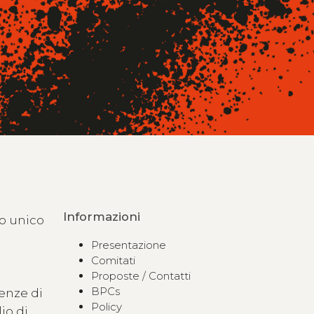
Informazioni
to unico
Presentazione
Comitati
Proposte / Contatti
BPCs
renze di
Policy
io di