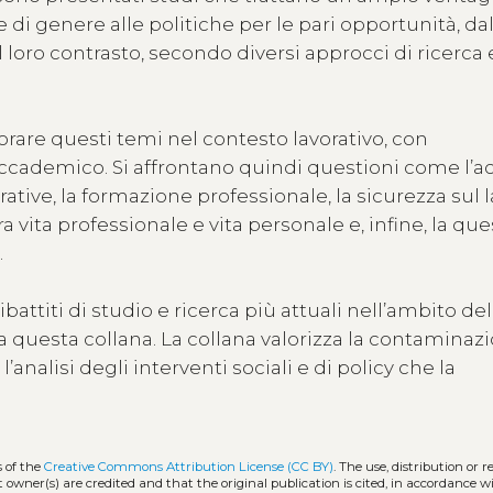
di genere alle politiche per le pari opportunità, da
l loro contrasto, secondo diversi approcci di ricerca 
lorare questi temi nel contesto lavorativo, con
accademico. Si affrontano quindi questioni come l’a
rative, la formazione professionale, la sicurezza sul la
a vita professionale e vita personale e, infine, la qu
.
attiti di studio e ricerca più attuali nell’ambito del
a questa collana. La collana valorizza la contaminazi
analisi degli interventi sociali e di policy che la
s of the
Creative Commons Attribution License (CC BY)
. The use, distribution or 
t owner(s) are credited and that the original publication is cited, in accordance w