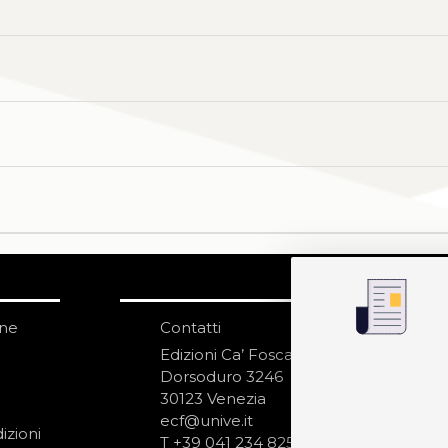
one
Contatti
IS
N
Edizioni Ca’ Foscari
Dorsoduro 3246
30123 Venezia
ecf@unive.it
izioni
T +39 041 234 8250