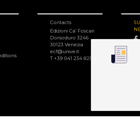
Contacts
S
N
Edizioni Ca’ Foscari
Dorsoduro 3246
30123 Venezia
ecf@unive.it
ditions
T +39 041 234 8250