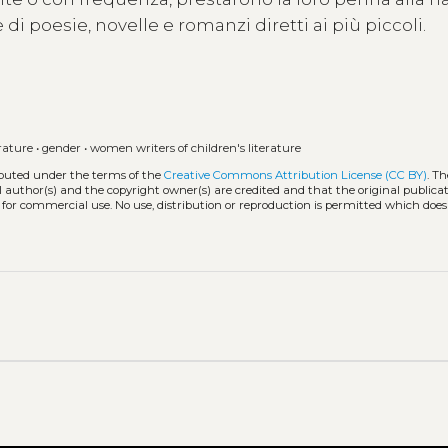
di poesie, novelle e romanzi diretti ai più piccoli.
erature
•
gender
•
women writers of children's literature
ributed under the terms of the
Creative Commons Attribution License (CC BY)
. Th
l author(s) and the copyright owner(s) are credited and that the original publicati
 for commercial use. No use, distribution or reproduction is permitted which doe