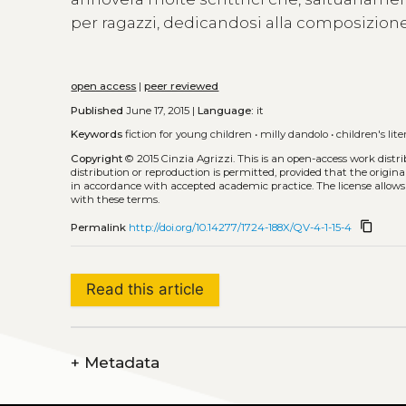
per ragazzi, dedicandosi alla composizione 
open access
|
peer reviewed
Published
June 17, 2015 |
Language:
it
Keywords
fiction for young children
•
milly dandolo
•
children's lit
Copyright
© 2015 Cinzia Agrizzi.
This is an open-access work dist
distribution or reproduction is permitted, provided that the origina
in accordance with accepted academic practice. The license allows
with these terms.
content_copy
Permalink
http://doi.org/10.14277/1724-188X/QV-4-1-15-4
Read this article
+
Metadata