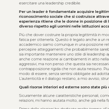
esercitare una leadership credibile.
Per un leader è fondamentale acquisire legittim
riconoscimento sociale che si costruisce attravers
esperienza ritiene che le donne in posizione di
diverso rispetto agli uomini nelle istituzioni a
Più che dover costruire la propria legittimità in mo
fatica per ottenerla. Questo è legato anche a un r
accademico siamo comunque in una posizione relativ
percepire atteggiamenti che probabilmente sarebbe
sia importante mantenere uno stile di leadership a
anche come reazione ai cambiamenti in atto nell
aggressivi, ma non penso che questa sia necessariame
contrapposizione rigida che non aiuta nessuno. Piut
modo di essere, senza sentirsi obbligate ad adotta
L’autenticità e il dialogo restano, a mio avviso, str
Quali risorse interiori ed esterne sono state più
Sicuramente alcune caratteristiche personali, come l
relazioni, mi hanno aiutata molto, anche già nella fa
Prima delle elezioni ho dedicato molto tempo all’as