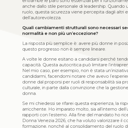
entrambe le parti sono essenziali per il funzionam
anche dallo stile personale di leadership. Quand
ruolo, questa sicurezza viene percepita dagli altr
dell’autorevolezza.
Quali cambiamenti strutturali sono necessari se
normalità e non più un’eccezione?
La risposta più semplice è: avere più donne in posizi
questo progresso non è sempre lineare.
A volte le donne esitano a candidarsi perché tendo
capacità. Questa autocritica può limitare l’intrapr
Nel mio caso, per esempio, non è stata un’iniziati
candidarmi, facendomi notare che avevo l’esperie
donne dal proporsi per ruoli di responsabilità sia p
culturale, in parte dalla convinzione che la gesti
donna.
Se mi chiedessi se rifarei questa esperienza, la ri
arricchente. Ho imparato molto, sia all’interno dell’
rapporti con l’esterno. Alla fine del mandato ho r
Donna Venezia 2026, che ha voluto valorizzare il c
formazione, nonché al consolidamento del ruolo d