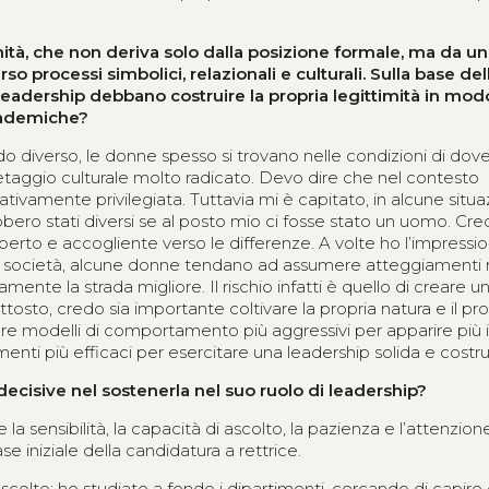
ità, che non deriva solo dalla posizione formale, ma da un
o processi simbolici, relazionali e culturali.
Sulla base del
 leadership debbano costruire la propria legittimità in mod
ccademiche?
do diverso, le donne spesso si trovano nelle condizioni di dove
etaggio culturale molto radicato. Devo dire che nel contesto
amente privilegiata. Tuttavia mi è capitato, in alcune situazi
ro stati diversi se al posto mio ci fosse stato un uomo. Cr
perto e accogliente verso le differenze. A volte ho l’impressi
a società, alcune donne tendano ad assumere atteggiamenti
nte la strada migliore. Il rischio infatti è quello di creare u
tosto, credo sia importante coltivare la propria natura e il pr
re modelli di comportamento più aggressivi per apparire più i
umenti più efficaci per esercitare una leadership solida e costru
 decisive nel sostenerla nel suo ruolo di leadership?
a sensibilità, la capacità di ascolto, la pazienza e l’attenzione
se iniziale della candidatura a rettrice.
colto: ho studiato a fondo i dipartimenti, cercando di capire 