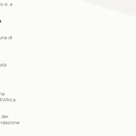
o e, a
a
una di
sità
l
gna
l’Africa
 dei
Fondazione