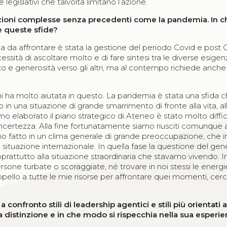
legislativi che talvolta limitano l’azione.
azioni complesse senza precedenti come la pandemia. In
re queste sfide?
a da affrontare è stata la gestione del periodo Covid e post C
essità di ascoltare molto e di fare sintesi tra le diverse esigen
o e generosità verso gli altri, ma al contempo richiede anche 
e, mi ha molto aiutata in questo. La pandemia è stata una sfida 
in una situazione di grande smarrimento di fronte alla vita, al
o elaborato il piano strategico di Ateneo è stato molto diffic
 incertezza. Alla fine fortunatamente siamo riusciti comunque 
amo fatto in un clima generale di grande preoccupazione, che i
situazione internazionale. In quella fase la questione del gen
oprattutto alla situazione straordinaria che stavamo vivendo. I
one turbate o scoraggiate, né trovare in noi stessi le energi
appello a tutte le mie risorse per affrontare quei momenti, cer
onfronto stili di leadership agentici e stili più orientati a
 distinzione e in che modo si rispecchia nella sua esperi