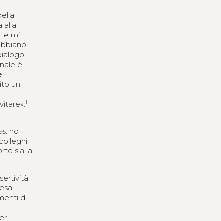
della
 alla
nte mi
 abbiano
dialogo,
onale è
e
ito un
1
vitare».
es
: ho
colleghi.
rte sia la
ertività,
tesa
menti di
per