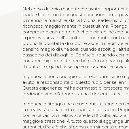
Nel corso del mio mandato ho avuto l’opportunità di p
leadership. In molte di queste occasioni emergeva
dimensione maschile, dall’altro una leadership pi
riconosco maggiormente in quest’ultima. Ritengo c
compreso pienamente ciò che diciamo, né che noi ab
la perseveranza nell’ascolto e il confronto contin
proprio la possibilità di scoprire aspetti inediti de
pensino meglio di una sola: quando ascolti gli altri
passaggio dei dialoghi di Confucio: «quando camm
consideri migliore di te perché può insegnarti qual
Il confronto, quindi, è sempre un’occasione di ap
In generale non concepisco le relazioni in senso r
avuto la responsabilità di questo ruolo per sei ann
Questa esperienza mi ha permesso di crescere moltis
dedizione verso l’ateneo, sia tra i docenti sia tra i
In generale ritengo che alcune qualità siano particol
la creatività e una certa capacità di distacco. Pro
come capacità di relativizzare le difficoltà, aiuta 
maggiore pressione. A tutto questo si aggiunge u
autentici, dire ciò che si pensa con sincerità e ma