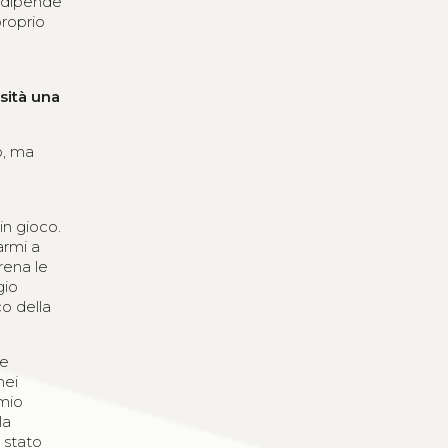
o dipende
proprio
sità una
to, ma
in gioco.
armi a
rena le
gio
co della
 e
nei
emio
la
 stato