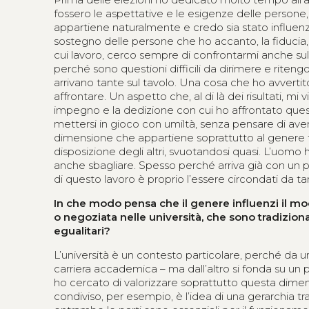
fossero le aspettative e le esigenze delle persone
appartiene naturalmente e credo sia stato influenza
sostegno delle persone che ho accanto, la fiducia, i
cui lavoro, cerco sempre di confrontarmi anche su
perché sono questioni difficili da dirimere e ritengo
arrivano tante sul tavolo. Una cosa che ho avvert
affrontare. Un aspetto che, al di là dei risultati, m
impegno e la dedizione con cui ho affrontato ques
mettersi in gioco con umiltà, senza pensare di av
dimensione che appartiene soprattutto al genere fe
disposizione degli altri, svuotandosi quasi. L’uomo h
anche sbagliare. Spesso perché arriva già con un p
di questo lavoro è proprio l’essere circondati da 
In che modo pensa che il genere influenzi il mo
o negoziata nelle università, che sono tradizio
egualitari?
L’università è un contesto particolare, perché da u
carriera accademica – ma dall’altro si fonda su un p
ho cercato di valorizzare soprattutto questa dimen
condiviso, per esempio, è l’idea di una gerarchia