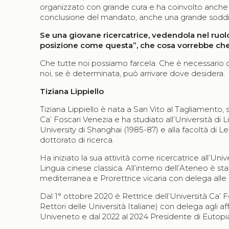
organizzato con grande cura e ha coinvolto anche l
conclusione del mandato, anche una grande soddi
Se una giovane ricercatrice, vedendola nel ruolo
posizione come questa”, che cosa vorrebbe ch
Che tutte noi possiamo farcela. Che è necessario 
noi, se è determinata, può arrivare dove desidera.
Tiziana Lippiello
Tiziana Lippiello è nata a San Vito al Tagliamento, si
Ca’ Foscari Venezia e ha studiato all’Università di L
University di Shanghai (1985-87) e alla facoltà di L
dottorato di ricerca.
Ha iniziato la sua attività come ricercatrice all’Uni
Lingua cinese classica. All’interno dell’Ateneo è stat
mediterranea e Prorettrice vicaria con delega alle r
Dal 1° ottobre 2020 è Rettrice dell’Università Ca
Rettori delle Università Italiane) con delega agli a
Univeneto e dal 2022 al 2024 Presidente di Eutopi