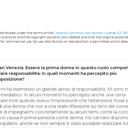
distributed under the terms of the
Creative Commons Attribution License (CC BY
l author(s) and the copyright owner(s) are credited and that the original publicati
 for commercial use. No use, distribution or reproduction is permitted which doe
cari Venezia. Essere la prima donna in questo ruolo compor
olare responsabilità: in quali momenti ha percepito più
esposizione?
 mi ha trasmesso un grande senso di responsabilità. Mi sono t
lo mediatico. In alcuni momenti ho percepito anche una certa
utare inviti quando avevo l’impressione che l’attenzione fosse 
i una donna che non a una reale riflessione sui temi dei conv
ere di impegnarmi concretamente su alcuni temi, come la conc
ata in causa in prima persona come donna. Ho cercato di pro
equilibrio, anche se non sempre è stato possibile realizzare tu