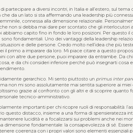
artecipare a diversi incontri, in Italia e all’estero, sul tema 
 che da un lato si sta affermando una leadership più connessa
ù femminile, connessa alla dimensione relazionale. Personalme
he non si debba mai dare per scontato che gli interlocutori
biamo capito fino in fondo le loro posizioni. Per questo il 
uo sono fondamentali. Uno dei vantaggi della leadership relazi
lle situazioni e delle persone. Credo molto nell’idea che più test
 sei il primo a imparare da loro. Mi piace citare a questo propos
ini con altre due persone, puoi imparare da entrambe. Da chi
cosa, e da chi consideri inferiore perché può insegnarti cosa e
prendimento.
igidamente gerarchico. Mi sento piuttosto un
primus inter par
i, ma non mi sono assolutamente mai sentita superiore ai miei 
simo grazie al confronto con gli altri e di scoprire quanto fo
l personale tecnico-amministrativo.
armente importanti per chi ricopre ruoli di responsabilità: l’ass
prio questo distacco, insieme a una forma di spensieratezza in
a mantenere lucidità e a focalizzarsi sui problemi anche nei mo
na dimensione fondamentale: la consapevolezza di sé. Essere
ntenere coerenza con i propri valori sono elementi essenziali 