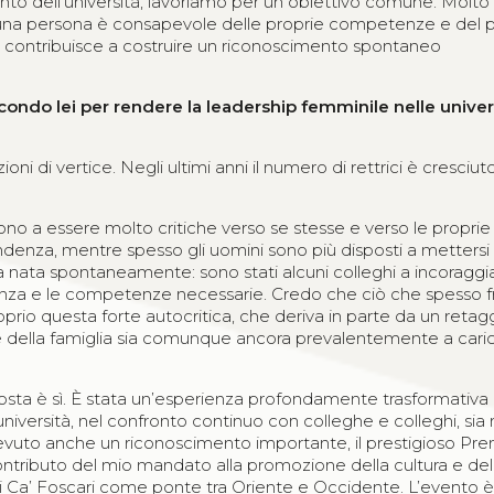
ento dell’università, lavoriamo per un obiettivo comune. Molt
o una persona è consapevole delle proprie competenze e del 
i e contribuisce a costruire un riconoscimento spontaneo
condo lei per rendere la leadership femminile nelle univer
oni di vertice. Negli ultimi anni il numero di rettrici è cresciu
no a essere molto critiche verso se stesse e verso le proprie
endenza, mentre spesso gli uomini sono più disposti a mettersi 
va nata spontaneamente: sono stati alcuni colleghi a incoraggi
nza e le competenze necessarie. Credo che ciò che spesso f
roprio questa forte autocritica, che deriva in parte da un retag
one della famiglia sia comunque ancora prevalentemente a cari
sposta è sì. È stata un’esperienza profondamente trasformativa
università, nel confronto continuo con colleghe e colleghi, sia 
icevuto anche un riconoscimento importante, il prestigioso Pr
ontributo del mio mandato alla promozione della cultura e del
i Ca’ Foscari come ponte tra Oriente e Occidente. L’evento è