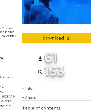
)
. The use,
on is cited,
s not comply
download
file_download
61
ta
file_download
153
search
rovata al
più
+
Info
egni.
iliazione
+
Share
muovere
tto ciò
Table of contents