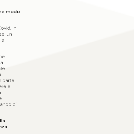
 che modo
ovid. In
ze, un
la
che
la
ile
a
n parte
ere è
n
e
cando di
lla
enza