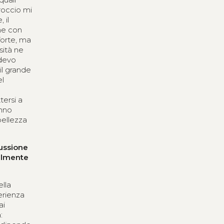
roccio mi
 il
one con
forte, ma
sità ne
 devo
 il grande
el
tersi a
anno
bellezza
cussione
ualmente
ella
perienza
ai
: