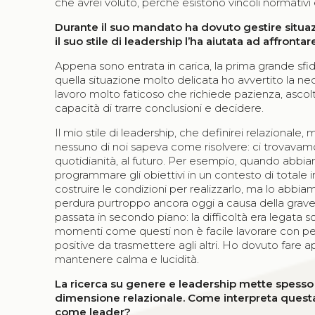
che avrei voluto, perché esistono vincoli normativi e 
Durante il suo mandato ha dovuto gestire situ
il suo stile di leadership l’ha aiutata ad affronta
Appena sono entrata in carica, la prima grande sfid
quella situazione molto delicata ho avvertito la nec
lavoro molto faticoso che richiede pazienza, ascolt
capacità di trarre conclusioni e decidere.
Il mio stile di leadership, che definirei relazional
nessuno di noi sapeva come risolvere: ci trovavamo 
quotidianità, al futuro. Per esempio, quando abbiam
programmare gli obiettivi in un contesto di totale
costruire le condizioni per realizzarlo, ma lo abbi
perdura purtroppo ancora oggi a causa della grave 
passata in secondo piano: la difficoltà era legata s
momenti come questi non è facile lavorare con pers
positive da trasmettere agli altri. Ho dovuto fare 
mantenere calma e lucidità.
La ricerca su genere e leadership mette spesso a c
dimensione relazionale. Come interpreta questa
come leader?