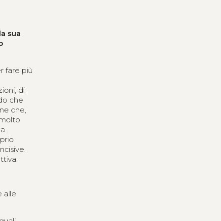
la sua
o
r fare più
oni, di
edo che
one che,
 molto
na
oprio
ncisive.
ttiva.
 alle
quali