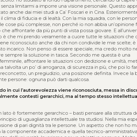
, senza limitarmi a imporre una visione personale. Questo app
to anche dai miei studi a Ca’ Foscari e in Cina. Esteriormente,
l clima di fiducia e di lealtà. Con la mia squadra, con le pers
lle cose più complesse, non perché io non abbia un’opinione 
 che affrontarle da più punti di vista possa giovare. E all’univer
ito è che mi prendo veramente a cuore tutte le situazioni che
i viene riconosciuto anche da chi non condivide le mie scelte; è
to incarico. Non penso di essere speciale, ma credo molto n
ere sempre la soluzione in tasca. Secondo me questa è una
mminile, affrontare le situazioni con dedizione e umiltà, met
a talvolta un po’ di arroganza, di sicurezza in più, che poi lo f
reconcetto, un pregiudizio, una posizione definita. Invece la 
tante persone: ognuna può darti qualcosa.
do in cui l’autorevolezza viene riconosciuta, messa in dis
nalmente contesti gerarchici, ma al tempo stesso intellett
n lato è fortemente gerarchico – basti pensare alla struttura d
rincipio di uguaglianza intellettuale tra studiosi. Nella mia es
sione di pari dignità tra le persone. Un aspetto che non ho m
 tra la componente accademica e quella tecnico-amministrativa