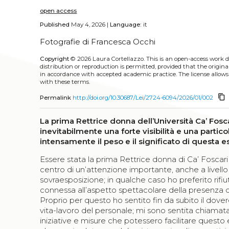
open access
Published
May 4, 2026 |
Language:
it
Fotografie di Francesca Occhi
Copyright
© 2026 Laura Cortellazzo.
This is an open-access work 
distribution or reproduction is permitted, provided that the origina
in accordance with accepted academic practice. The license allows
with these terms.
content_copy
Permalink
http://doi.org/10.30687/Lei/2724-6094/2026/01/002
La prima Rettrice donna dell’Università Ca’ Fos
inevitabilmente una forte visibilità e una partic
intensamente il peso e il significato di questa 
Essere stata la prima Rettrice donna di Ca’ Foscari
centro di un’attenzione importante, anche a livel
sovraesposizione; in qualche caso ho preferito rifi
connessa all’aspetto spettacolare della presenza d
Proprio per questo ho sentito fin da subito il dov
vita-lavoro del personale; mi sono sentita chiam
iniziative e misure che potessero facilitare questo 