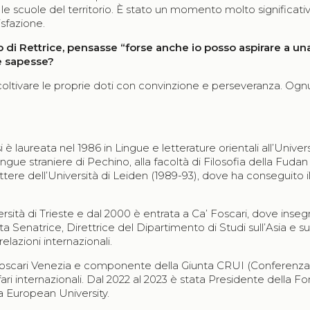
e scuole del territorio. È stato un momento molto significativ
sfazione.
 di Rettrice, pensasse “forse anche io posso aspirare a un
e sapesse?
coltivare le proprie doti con convinzione e perseveranza. Ogn
 è laureata nel 1986 in Lingue e letterature orientali all’Univer
ingue straniere di Pechino, alla facoltà di Filosofia della Fudan
ettere dell’Università di Leiden (1989-93), dove ha conseguito i
versità di Trieste e dal 2000 è entrata a Ca’ Foscari, dove inse
a Senatrice, Direttrice del Dipartimento di Studi sull’Asia e sul
elazioni internazionali.
’ Foscari Venezia e componente della Giunta CRUI (Conferenza
ffari internazionali. Dal 2022 al 2023 è stata Presidente della 
a European University.