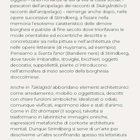
pescatori dell’arcipelago dei racconti di
Skärgårdsliv
(I
racconti dell’arcipelago) – riemerge anche dopo, nelle
opere successive di Strindberg, a fissare nella
memoria l’esotismo caratteristico delle dimore
borghesi e patrizie di fine secolo dove trionfavano le
mode orientaliste ed eccentriche descritte e
concretizzate sia nella pittura e nell’architettura che
nelle opere letterarie (di Huysmans, ad esempio).
Pensiamo a
Svarta fanor
(Bandiere nere) di Strindberg,
dove tavole imbandite, stoviglie, bicchieri, oggetti
decorativi, suppellettili, piante ci introducono
nell’atmosfera di inizio secolo della borghesia
stoccolmese.
Anche in
Taklagsöl
abbondano elementi architettonici
come arredamento, mobilio o oggettistica, descritti
con chiare funzioni simboliche: idealizzati o odiati,
comunque vivificati, esprimono idee e stati d’animo.
Come in
Ett drömspel
(Il sogno), talvolta si
trasformano in labirintiche immagini oniriche,
espressioni metaforiche di contorte architetture
mentali. Dunque Strindberg si serve di un’arte per
descriverne un’altra sconfinando spesso tra letteratura