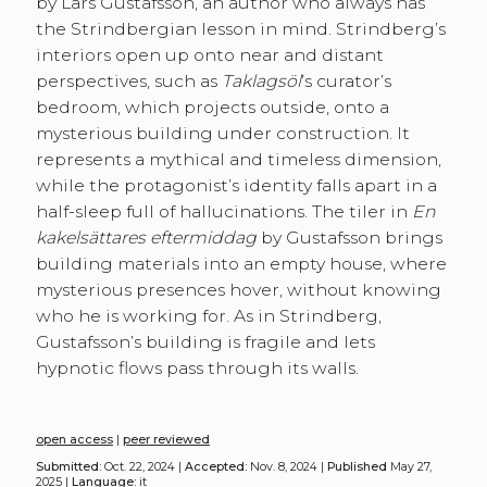
by Lars Gustafsson, an author who always has
the Strindbergian lesson in mind. Strindberg’s
interiors open up onto near and distant
perspectives, such as
Taklagsöl
’s curator’s
bedroom, which projects outside, onto a
mysterious building under construction. It
represents a mythical and timeless dimension,
while the protagonist’s identity falls apart in a
half-sleep full of hallucinations. The tiler in
En
kakelsättares eftermiddag
by Gustafsson brings
building materials into an empty house, where
mysterious presences hover, without knowing
who he is working for. As in Strindberg,
Gustafsson’s building is fragile and lets
hypnotic flows pass through its walls.
open access
|
peer reviewed
Submitted:
Oct. 22, 2024 |
Accepted:
Nov. 8, 2024 |
Published
May 27,
2025 |
Language:
it