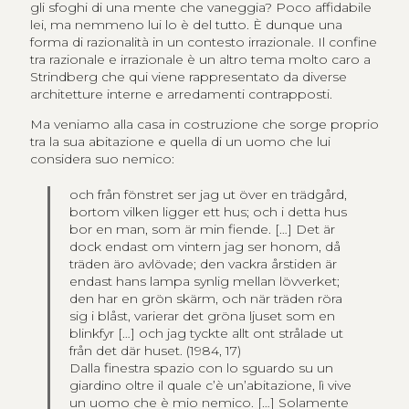
gli sfoghi di una mente che vaneggia? Poco affidabile
lei, ma nemmeno lui lo è del tutto. È dunque una
forma di razionalità in un contesto irrazionale. Il confine
tra razionale e irrazionale è un altro tema molto caro a
Strindberg che qui viene rappresentato da diverse
architetture interne e arredamenti contrapposti.
Ma veniamo alla casa in costruzione che sorge proprio
tra la sua abitazione e quella di un uomo che lui
considera suo nemico:
och från fönstret ser jag ut över en trädgård,
bortom vilken ligger ett hus; och i detta hus
bor en man, som är min fiende. […] Det är
dock endast om vintern jag ser honom, då
träden äro avlövade; den vackra årstiden är
endast hans lampa synlig mellan lövverket;
den har en grön skärm, och när träden röra
sig i blåst, varierar det gröna ljuset som en
blinkfyr […] och jag tyckte allt ont strålade ut
från det där huset.
(1984, 17)
Dalla finestra spazio con lo sguardo su un
giardino oltre il quale c’è un’abitazione, lì vive
un uomo che è mio nemico. […] Solamente