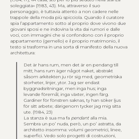
soleggiata» (1983, 43). Ma, attraverso il suo
personaggio, è tuttavia attento a non cadere nelle
trappole della moda più spicciola. Quando il curatore
spia l’appartamento sotto al proprio dove vivono due
giovani sposi e ne indovina la vita dai rumori e dalle
voci, con immagini che si confondono con il proprio
appartamento (gemello) e il proprio matrimonio, il
testo si trasforma in una sorta di manifesto della nuova
architettura:
Det är hans rum, men det är en pendang till
mitt; hans rum äger något naket, abstrakt
såsom arkitekten ju rör sig med, geometriska
storheter, linjer, ytor. Jag ser endast
byggnadsritningar, men inga hus;
inga
levande föremål, inga växter, ingen färg.
Gardiner för fönstren saknas, ty han söker ljus
för sitt arbete; därigenom tycker jag mig sitta
ute.
(1984, 23)
La stanza è sua ma fa
pendant
alla mia.
Sembra un po’ nuda, però, un po’ astratta, da
architetto insomma: volumi geometrici, linee,
superfici. Vedo solo progetti di costruzioni,