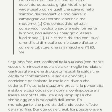
desolazione, astratta, grigia. Mobili di pino
verde pisello come quelli che stavano nello
stanzino dei braccianti da mio padre, in
campagna: 200 corone, dozzinale ma
moderno. […] Che contraddizione! tutti i
conservatori vogliono seguire esteriormente
la moda, non avendo il coraggio di essere
fuori moda […]. Lì la camera da letto con i suoi
orrendi letti di metallo con le sbarre d’ottone
come le tubature: una sala macchine. (1983,
56)
Seguono frequenti confronti tra la sua casa (con stanze
vuote e luminose) e quella della ex-moglie inondata di
cianfrusaglie e piena di oggetti instabili: la statua che
oscilla pericolosamente, la sedia a dondolo, il
cornicione pericolante, le molle del divano che
cedono. Riflettono la situazione precaria, la personalità
instabile e capricciosa della donna, contrapposta alla
lineare semplicità, alla luce e agli ampi spazi che
simboleggiano la razionalità dell’uomo, l’io
monologante, che però sta delirando sotto l’effetto
della morfina. Dunque quale credibilità possono avere