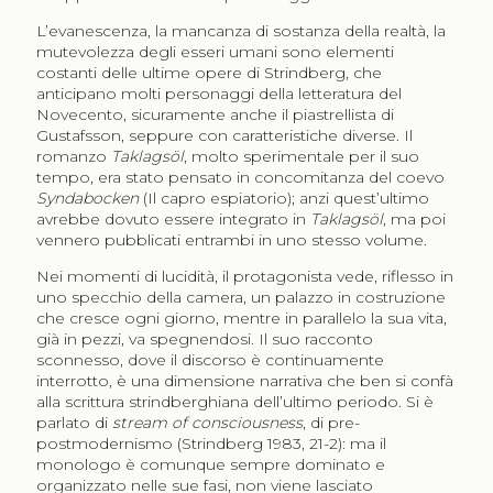
L’evanescenza, la mancanza di sostanza della realtà, la
mutevolezza degli esseri umani sono elementi
costanti delle ultime opere di Strindberg, che
anticipano molti personaggi della letteratura del
Novecento, sicuramente anche il piastrellista di
Gustafsson, seppure con caratteristiche diverse. Il
romanzo
Taklagsöl
, molto sperimentale per il suo
tempo, era stato pensato in concomitanza del coevo
Syndabocken
(Il capro espiatorio); anzi quest’ultimo
avrebbe dovuto essere integrato in
Taklagsöl
, ma poi
vennero pubblicati entrambi in uno stesso volume.
Nei momenti di lucidità, il protagonista vede, riflesso in
uno specchio della camera, un palazzo in costruzione
che cresce ogni giorno, mentre in parallelo la sua vita,
già in pezzi, va spegnendosi. Il suo racconto
sconnesso, dove il discorso è continuamente
interrotto, è una dimensione narrativa che ben si confà
alla scrittura strindberghiana dell’ultimo periodo. Si è
parlato di
stream of consciousness
, di pre-
postmodernismo (Strindberg 1983, 21-2): ma il
monologo è comunque sempre dominato e
organizzato nelle sue fasi, non viene lasciato