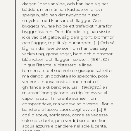
dragen i hans ansikte, och han lade sig ner i
bädden; men när han kastade en blick i
spegeln, såg han det nybyggda huset
smyckat med kransar och flaggor. Och
byggets murare höjde ett trefaldigt hurra för
byggmästaren. Den döende log, han visste
icke vad det gällde, såg bara grönt, blommor
och flaggor, tog åt sig hurraropen. […] Och så
låg han där, leende som om han bara såg
vackra ting, gröna ängar, barn och blommor,
blåa vatten och flaggor i solsken.
(1984, 63)
In quell’istante, si distesero le linee
tormentate del suo volto e giacque sul letto,
ma dando un’occhiata allo specchio, poté
vedere la nuova costruzione ornata di
ghirlande e di bandiere. Era il
taklagsöl
, e i
muratori inneggiarono un triplice evviva al
capomastro. Il morente sorrise, non
comprendeva, ma vedeva solo verde… fiori e
bandiere e faceva suoi quegli evviva. […] E
così giaceva, sorridente, come se vedesse
solo cose belle, prati verdi, bambini e fiori,
acqua azzurra e bandiere nel sole lucente.