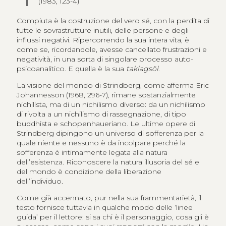
(1983, 123-4)
Compiuta è la costruzione del vero sé, con la perdita di
tutte le sovrastrutture inutili, delle persone e degli
influssi negativi. Ripercorrendo la sua intera vita, è
come se, ricordandole, avesse cancellato frustrazioni e
negatività, in una sorta di singolare processo auto-
psicoanalitico. E quella è la sua
taklagsöl
.
La visione del mondo di Strindberg, come afferma Eric
Johannesson (1968, 296-7), rimane sostanzialmente
nichilista, ma di un nichilismo diverso: da un nichilismo
di rivolta a un nichilismo di rassegnazione, di tipo
buddhista e schopenhaueriano. Le ultime opere di
Strindberg dipingono un universo di sofferenza per la
quale niente e nessuno è da incolpare perché la
sofferenza è intimamente legata alla natura
dell’esistenza. Riconoscere la natura illusoria del sé e
del mondo è condizione della liberazione
dell’individuo.
Come già accennato, pur nella sua frammentarietà, il
testo fornisce tuttavia in qualche modo delle ‘linee
guida’ per il lettore: si sa chi è il personaggio, cosa gli è