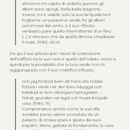
d’inverno mi capita di vederlo, perché gli
alberi sono spogli. Nella bella stagione,
invece, mi è visibile solo la sua lampada tra il
fogliame: un paralume verde, fra gli alberi
sommossi dal vento, e il suo riflesso
verdastro pare quello intermittente d’un faro
[…] e ritenevo che da quella dimora s’irradiasse
il male. (1983, 43‑4)
Da qui il suo plauso per i lavori di costruzione
dell’edificio tra la sua casa e quella dell’odiato vicino e
quindi per la possibilità che la luce verde non lo
raggiunga più con il suo malefico influsso.
och jag förstod även att hans villa måste
förlora i värde när den blev inbyggd och
bekikad av fem våningars hyresgäster. –
Nåväl, grunden var lagd och huset började
växa.
(1984, 19)
Comprendevo anche come la sua villa
avrebbe perso valore sovrastata da un
palazzo di cinque piani e spiata dai suoi
inquilini…Bene, gettate le fondamenta, la casa