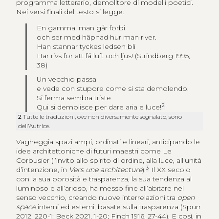
programma letterario, demolitore di modelli poe­tici.
Nei versi finali del testo si legge:
En gammal man går förbi
och ser med häpnad hur man river.
Han stannar tyckes ledsen bli
Här rivs för att få luft och ljus! (Strindberg 1995,
38)
Un vecchio passa
e vede con stupore come si sta demolendo.
Si ferma sembra triste
2
Qui si demolisce per dare aria e luce!
2
Tutte le traduzioni, ove non diversamente segnalato, sono
dell’Autrice.
Vagheggia spazi ampi, ordinati e lineari, anticipando le
idee architettoniche di futuri maestri come Le
Corbusier (l’invito allo spirito di ordine, alla luce, all’unità
3
d’intenzione, in
Vers une architecture
).
Il XX secolo
con la sua porosità e trasparenza, la sua tendenza al
luminoso e all’arioso, ha messo fine all’abitare nel
senso vecchio, creando nuove interrelazioni tra
open
space
interni ed esterni, basate sulla trasparenza (Spurr
2012, 220-1; Beck 2021, 1-20; Finch 1916, 27-44). E così, in