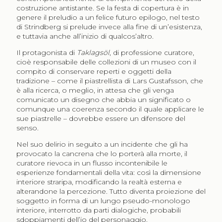
costruzione antistante. Se la festa di copertura è in
genere il preludio a un felice futuro epilogo, nel testo
di Strindberg si prelude invece alla fine di un’esistenza,
e tuttavia anche all’inizio di qualcos’altro.
Il protagonista di
Taklagsöl
, di professione curatore,
cioè responsabile delle collezioni di un museo con il
compito di conservare reperti e oggetti della
tradizione – come il piastrellista di Lars Gustafsson, che
è alla ricerca, o meglio, in attesa che gli venga
comunicato un disegno che abbia un significato o
comunque una coerenza secondo il quale applicare le
sue piastrelle – dovrebbe essere un difensore del
senso.
Nel suo delirio in seguito a un incidente che gli ha
provocato la cancrena che lo porterà alla morte, il
curatore rievoca in un flusso incontenibile le
esperienze fondamentali della vita: così la dimensione
interiore straripa, modificando la realtà esterna e
alterandone la percezione. Tutto diventa proiezione del
soggetto in forma di un lungo pseudo-monologo
interiore, interrotto da parti dialogiche, probabili
sdoppiamenti dell’io del personaggio.