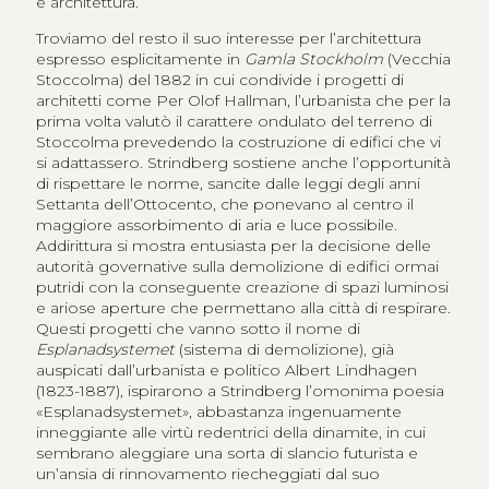
e architettura.
Troviamo del resto il suo interesse per l’architettura
espresso esplicitamente in
Gamla Stockholm
(Vecchia
Stoccolma) del 1882 in cui condivide i progetti di
architetti come Per Olof Hallman, l’urbanista che per la
prima volta valutò il carattere ondulato del terreno di
Stoccolma prevedendo la costruzione di edifici che vi
si adattassero. Strindberg sostiene anche l’opportunità
di rispettare le norme, sancite dalle leggi degli anni
Settanta dell’Ottocento, che ponevano al centro il
maggiore assorbimento di aria e luce possibile.
Addirittura si mostra entusiasta per la decisione delle
autorità governative sulla demolizione di edifici ormai
putridi con la conseguente creazione di spazi luminosi
e ariose aperture che permettano alla città di respirare.
Questi progetti che vanno sotto il nome di
Esplanadsystemet
(sistema di demolizione), già
auspicati dall’urbanista e politico Albert Lindhagen
(1823-1887), ispirarono a Strindberg l’omonima poesia
«
Esplanadsystemet
», abbastanza ingenuamente
inneggiante alle virtù redentrici della dinamite, in cui
sembrano aleggiare una sorta di slancio futurista e
un’ansia di rinnovamento riecheggiati dal suo