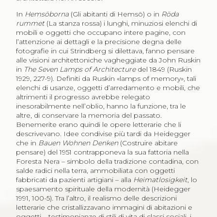
In
Hemsöborna
(Gli abitanti di Hemsö) o in
Röda
rummet
(La stanza rossa) i lunghi, minuziosi elenchi di
mobili e oggetti che occupano intere pagine, con
l’attenzione ai dettagli e la precisione degna delle
fotografie in cui Strindberg si dilettava, fanno pensare
alle visioni architettoniche vagheggiate da John Ruskin
in
The Seven Lamps of Architecture
del 1849 (Ruskin
1929, 227-9). Definiti da Ruskin «
lamps of memory
», tali
elenchi di usanze, oggetti d’arredamento e mobili, che
altrimenti il progresso avrebbe relegato
inesorabilmente nell’oblio, hanno la funzione, tra le
altre, di conservare la memoria del passato.
Benemerite erano quindi le opere letterarie che li
descrivevano. Idee condivise più tardi da Heidegger
che in
Bauen Wohnen Denken
(Costruire abitare
pensare) del 1951 contrapponeva la sua fattoria nella
Foresta Nera – simbolo della tradizione contadina, con
salde radici nella terra, ammobiliata con oggetti
fabbricati da pazienti artigiani – alla
Heimatlosigkeit
, lo
spaesamento spirituale della modernità (Heidegger
1991, 100-5). Tra l’altro, il realismo delle descrizioni
letterarie che cristallizzavano immagini di abitazioni e
oggetti – testimonianze di stili di vita di classi sociali, i