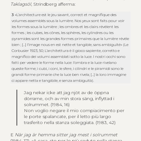
Taklagsöl
, Strindberg afferma:
3
«
L’architecture est le jeu savant, correct et magnifique des
volumes assemblés sous la lumière. Nos yeux sont faits pour voir
les formes sous la lumière ; les ombres et les clairs révèlent les
formes ; les cubes, les cônes, les sphères, les cylindres ou les
pyramides sont les grandes formes primaires que la lumière révèle
bien ; […] l’image nous en est nette et tangible, sans ambiguïté
» (Le
Corbusier 1923, 50; L’architettura è il gioco sapiente, corretto e
magnifico dei volumi assemblati sotto la luce. I nostri occhi sono
fatti per vedere le forme nella luce: l’ombra e la luce rivelano
queste forme; i cubi, i coni, le sfere, i cilindri e le piramidi sono le
grandi forme primarie che la luce ben rivela; […] la loro immagine
ci appare netta e tangibile, e senza ambiguità).
Jag nekar icke att jag njöt av de öppna
dörrarne, och av min stora säng, inflyttad i
solrummet.
(1984, 16)
Non voglio negare il mio compiacimento per
le porte spalancate, per il letto più largo
trasferito nella stanza soleggiata. (1983, 42)
E
När jag är hemma sitter jag mest i solrummet
(1984, 17), «A casa, sto per lo più seduto nella stanza