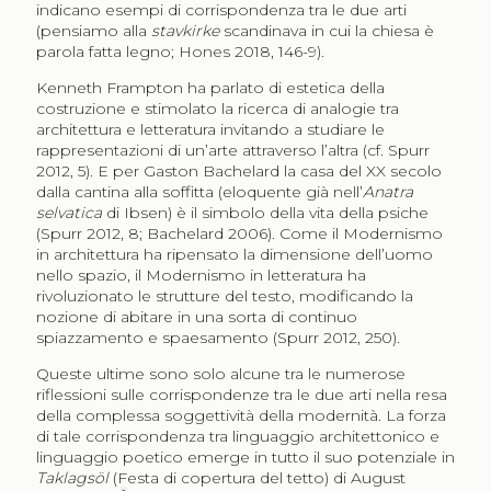
indicano esempi di corrispondenza tra le due arti
(pensiamo alla
stavkirke
scandinava in cui la chiesa è
parola fatta legno; Hones 2018, 146-9).
Kenneth Frampton ha parlato di estetica della
costruzione e stimolato la ricerca di analogie tra
architettura e letteratura invitando a studiare le
rappresentazioni di un’arte attraverso l’altra (cf. Spurr
2012, 5). E per Gaston Bachelard la casa del XX secolo
dalla cantina alla soffitta (eloquente già nell’
Anatra
selvatica
di Ibsen) è il simbolo della vita della psiche
(Spurr 2012, 8; Bachelard 2006). Come il Modernismo
in architettura ha ripensato la dimensione dell’uomo
nello spazio, il Modernismo in letteratura ha
rivoluzionato le strutture del testo, modificando la
nozione di abitare in una sorta di continuo
spiazzamento e spaesamento (Spurr 2012, 250).
Queste ultime sono solo alcune tra le numerose
riflessioni sulle corrispondenze tra le due arti nella resa
della complessa soggettività della modernità. La forza
di tale corrispondenza tra linguaggio architettonico e
linguaggio poetico emerge in tutto il suo potenziale in
Taklagsöl
(Festa di copertura del tetto) di August