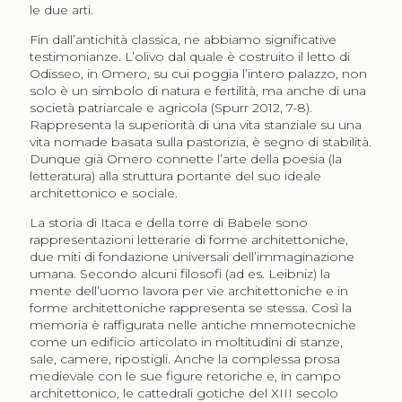
le due arti.
Fin dall’antichità classica, ne abbiamo significative
testimonianze. L’olivo dal quale è costruito il letto di
Odisseo, in Omero, su cui poggia l’intero palazzo, non
solo è un simbolo di natura e fertilità, ma anche di una
società patriarcale e agricola (Spurr 2012, 7-8).
Rappresenta la superiorità di una vita stanziale su una
vita nomade basata sulla pastorizia, è segno di stabilità.
Dunque già Omero connette l’arte della poesia (la
letteratura) alla struttura portante del suo ideale
architettonico e sociale.
La storia di Itaca e della torre di Babele sono
rappresentazioni letterarie di forme architettoniche,
due miti di fondazione universali dell’immaginazione
umana. Secondo alcuni filosofi (ad es. Leibniz) la
mente dell’uomo lavora per vie architettoniche e in
forme architettoniche rappresenta se stessa. Così la
memoria è raffigurata nelle antiche mnemotecniche
come un edificio articolato in moltitudini di stanze,
sale, camere, ripostigli. Anche la complessa prosa
medievale con le sue figure retoriche e, in campo
architettonico, le cattedrali gotiche del XIII secolo