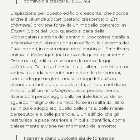
cominciò a crescere. (1983, 46)
L’ispirazione per questo edificio crescente, che ricorda
anche il
växande slottet
(castello crescente) di
Ett
drömspel
, proviene forse da un modello concreto. In
Ensam
(Solo) del 1903, quando si parla della
Riddargatan (la strada del centro di Stoccolma parallela
a Strandvägen), si menziona un edificio, la Caserma dei
Cavalleggeri, in costruzione negli anni in cui Strindberg
abitava a Karlavägen (nel nuovo elegante quartiere di
Östermalm), edificato secondo le nuove leggi
sull’edilizia. Dalla sua finestra, tra gli alberi, lo scrittore ne
vedeva quotidianamente aumentare le dimensioni,
come si legge negli entusiastici elogi dell’edificio,
ritenuto da lui il più bello della città, annotati nel diario.
Anche l’edificio di
Taklagsöl
cresce positivamente,
liberando il personaggio dalla terribile luce verde, lo
sguardo maligno del nemico, forse in realtà dall’altro
sé, in cui è sdoppiato: quello delle ansie, delle manie
persecutorie e delle paranoie. È un edificio che gli
restituisce la pace interiore e in cui si identifica, come
palesemente avviene nel momento della morte:
I samma stund upplöste sig de förpinade