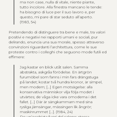
ma non case, nulla di vitale, niente piante,
tutto incolore. Alla finestra mancano le tende:
ha bisogno di luce per il suo lavoro e, per
questo, mi pare di star seduto all’aperto.
(1983, 54)
Pretendendo di distinguere tra bene e male, tra valori
positivi e negativi nei rapporti umani e sociali, pur
delirando, enuncia una sua morale, spesso attraverso
convinzioni riguardanti l’architettura, come le sue
proteste contro i colleghi che seguono mode futili ed
effimere:
Jag kastar en blick utåt salen. Samma
abstrakta, askgråa förödelse. En ärtgrön
furumöbel som fanns i min fars drängstuga
på landet; kostar två hundra kronor, är simpel,
men modern; […] Egen motsägelse: alla
konservativa människor vilja följa modet i
utvärtes; de våga icke vara omoderna i det
fallet. […] Där är sängkammarn med sina
rysliga järnsängar, mässingen lik ångrör;
maskinrummet […].
(1984, 24)
Do un’occhiata fuori del salone: stessa