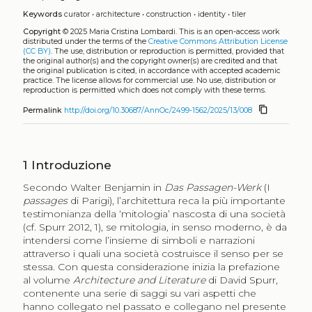
Keywords
curator
•
architecture
•
construction
•
identity
•
tiler
Copyright
© 2025 Maria Cristina Lombardi.
This is an open-access work
distributed under the terms of the
Creative Commons Attribution License
(CC BY)
. The use, distribution or reproduction is permitted, provided that
the original author(s) and the copyright owner(s) are credited and that
the original publication is cited, in accordance with accepted academic
practice. The license allows for commercial use. No use, distribution or
reproduction is permitted which does not comply with these terms.
content_copy
Permalink
http://doi.org/10.30687/AnnOc/2499-1562/2025/13/008
1
Introduzione
Secondo Walter Benjamin in
Das Passagen-Werk
(I
passages
di Parigi), l’architettura reca la più importante
testimonianza della ‘mitologia’ nascosta di una società
(cf. Spurr 2012, 1), se mitologia, in senso moderno, è da
intendersi come l’insieme di simboli e narrazioni
attraverso i quali una società costruisce il senso per se
stessa. Con questa considerazione inizia la prefazione
al volume
Architecture and Literature
di David Spurr,
contenente una serie di saggi su vari aspetti che
hanno collegato nel passato e collegano nel presente