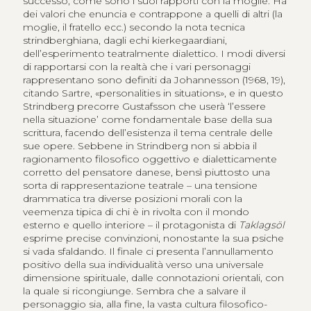
successo, come sono i suoi rapporti con la moglie. Ha
dei valori che enuncia e contrappone a quelli di altri (la
moglie, il fratello ecc.) secondo la nota tecnica
strindberghiana, dagli echi kierkegaardiani,
dell’esperimento teatralmente dialettico. I modi diversi
di rapportarsi con la realtà che i vari personaggi
rappresentano sono definiti da Johannesson (1968, 19),
citando Sartre, «
personalities in situations
», e in questo
Strindberg precorre Gustafsson che userà ‘l’essere
nella situazione’ come fondamentale base della sua
scrittura, facendo dell’esistenza il tema centrale delle
sue opere. Sebbene in Strindberg non si abbia il
ragionamento filosofico oggettivo e dialetticamente
corretto del pensatore danese, bensì piuttosto una
sorta di rappresentazione teatrale – una tensione
drammatica tra diverse posizioni morali con la
veemenza tipica di chi è in rivolta con il mondo
esterno e quello interiore – il protagonista di
Taklagsöl
esprime precise convinzioni, nonostante la sua psiche
si vada sfaldando. Il finale ci presenta l’annullamento
positivo della sua individualità verso una universale
dimensione spirituale, dalle connotazioni orientali, con
la quale si ricongiunge. Sembra che a salvare il
personaggio sia, alla fine, la vasta cultura filosofico-