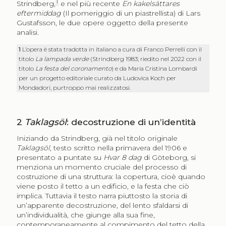
1
Strindberg,
e nel più recente
En kakelsättares
eftermiddag
(Il pomeriggio di un piastrellista) di Lars
Gustafsson, le due opere oggetto della presente
analisi.
1
L’opera è stata tradotta in italiano a cura di Franco Perrelli con il
titolo
La lampada verde
(Strindberg 1983; riedito nel 2022 con il
titolo
La festa del coronamento
) e da Maria Cristina Lombardi
per un progetto editoriale curato da Ludovica Koch per
Mondadori, purtroppo mai realizzatosi.
2
Taklagsöl
: decostruzione di un’identità
Iniziando da Strindberg, già nel titolo originale
Taklagsöl
, testo scritto nella primavera del 1906 e
presentato a puntate su
Hvar 8 dag
di Göteborg, si
menziona un momento cruciale del processo di
costruzione di una struttura: la copertura, cioè quando
viene posto il tetto a un edificio, e la festa che ciò
implica. Tuttavia il testo narra piuttosto la storia di
un’apparente decostruzione, del lento sfaldarsi di
un’individualità, che giunge alla sua fine,
contemporaneamente al compimento del tetto della