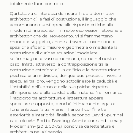
totalmente fuori controllo.
Qui tuttavia ci interessa delineare il ruolo dei motivi
architettonici, le fasi di costruzione, il linguaggio che
accomunano quest’opera alle risposte critiche alla
modernità rintracciabili in molte espressioni letterarie e
architettoniche del Novecento. Vi si frammentano
mondo e soggetto, anche attraverso l’invenzione di
spazi che sfidano misure e geometria o mediante la
costruzione di curiose situazioni modellate
sull’immagine di vasi comunicanti, come nel nostro
caso. Infatti, attraverso la contrapposizione tra la
costruzione esteriore di un edificio e la decostruzione
psichica di un individuo, dunque due processi inversi e
speculari tra loro, vengono sottolineate la caducità e
l’instabilità dell’uomo e della sua psiche rispetto
all’imponenza e alla solidità della materia. Nel romanzo
il rapporto tra architettura e letteratura appare
speculare e opposto, benché intimamente legato:
l’una enfatizza l’altra. Viene infranto il confine tra
esteriorità e interiorità, finalità, secondo David Spurr nel
capitolo «
An End to Dwelling: Architecture and Literary
Modernism
» (2012, 50-72), condivisa da letteratura e
architettura nel XX secolo.