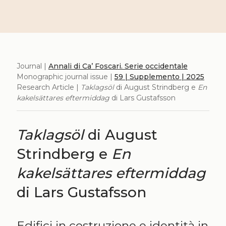
Journal |
Annali di Ca’ Foscari. Serie occidentale
Monographic journal issue |
59 | Supplemento | 2025
Research Article |
Taklagsöl
di August Strindberg e
En
kakelsättares eftermiddag
di Lars Gustafsson
Taklagsöl
di August
Strindberg e
En
kakelsättares eftermiddag
di Lars Gustafsson
Edifici in costruzione e identità in