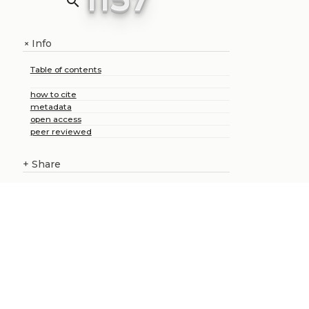
search
Info
+
Table of contents
how to cite
metadata
open access
peer reviewed
+
Share
About us
Catalogue
Publish with us