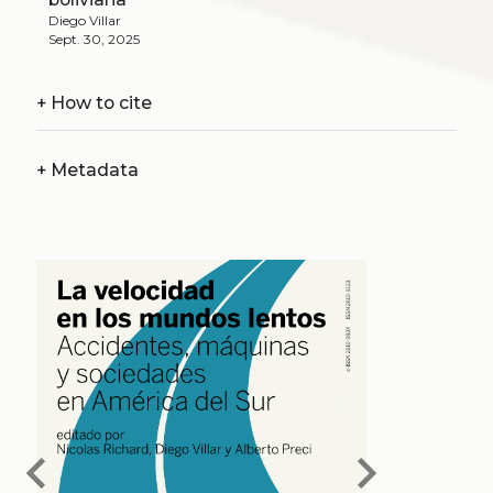
Diego Villar
Sept. 30, 2025
+
How to cite
+
Metadata
chevron_left
chevron_right