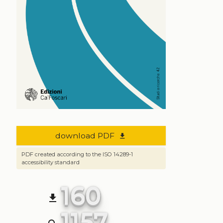
download PDF
file_download
PDF created according to the ISO 14289-1
accessibility standard
160
file_download
1157