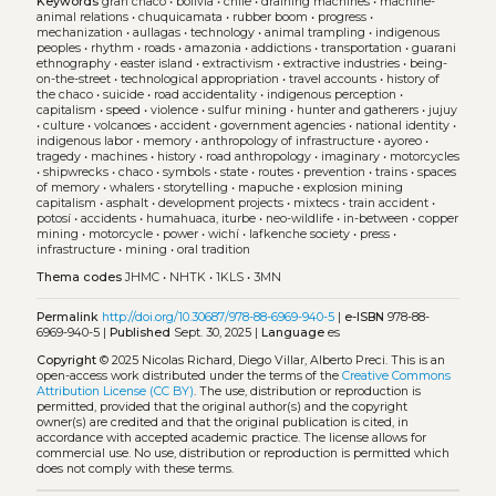
Keywords
gran chaco
•
bolivia
•
chile
•
draining machines
•
machine-
animal relations
•
chuquicamata
•
rubber boom
•
progress
•
mechanization
•
aullagas
•
technology
•
animal trampling
•
indigenous
peoples
•
rhythm
•
roads
•
amazonia
•
addictions
•
transportation
•
guarani
ethnography
•
easter island
•
extractivism
•
extractive industries
•
being-
on-the-street
•
technological appropriation
•
travel accounts
•
history of
the chaco
•
suicide
•
road accidentality
•
indigenous perception
•
capitalism
•
speed
•
violence
•
sulfur mining
•
hunter and gatherers
•
jujuy
•
culture
•
volcanoes
•
accident
•
government agencies
•
national identity
•
indigenous labor
•
memory
•
anthropology of infrastructure
•
ayoreo
•
tragedy
•
machines
•
history
•
road anthropology
•
imaginary
•
motorcycles
•
shipwrecks
•
chaco
•
symbols
•
state
•
routes
•
prevention
•
trains
•
spaces
of memory
•
whalers
•
storytelling
•
mapuche
•
explosion mining
capitalism
•
asphalt
•
development projects
•
mixtecs
•
train accident
•
potosí
•
accidents
•
humahuaca, iturbe
•
neo-wildlife
•
in-between
•
copper
mining
•
motorcycle
•
power
•
wichí
•
lafkenche society
•
press
•
infrastructure
•
mining
•
oral tradition
Thema codes
JHMC
•
NHTK
•
1KLS
•
3MN
Permalink
http://doi.org/10.30687/978-88-6969-940-5
|
e-ISBN
978-88-
6969-940-5 |
Published
Sept. 30, 2025 |
Language
es
Copyright
© 2025 Nicolas Richard, Diego Villar, Alberto Preci.
This is an
open-access work distributed under the terms of the
Creative Commons
Attribution License (CC BY)
. The use, distribution or reproduction is
permitted, provided that the original author(s) and the copyright
owner(s) are credited and that the original publication is cited, in
accordance with accepted academic practice. The license allows for
commercial use. No use, distribution or reproduction is permitted which
does not comply with these terms.