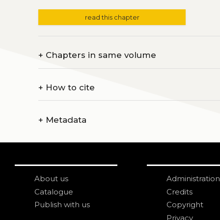
read this chapter
+
Chapters in same volume
+
How to cite
+
Metadata
About us
Administration
Catalogue
Credits
Publish with us
Copyright
Privacy