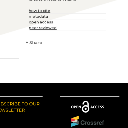
how to cite
metadata
open access
peer reviewed
+
Share
UBSCRIBE TO OUR
EWSLETTER