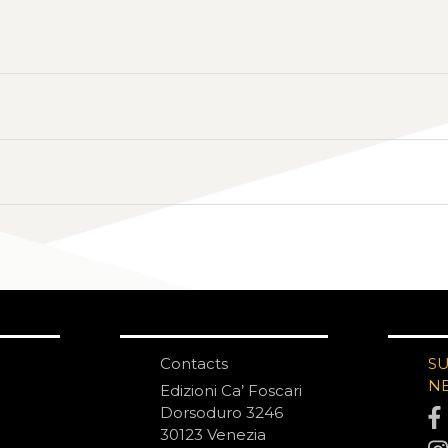
Contacts
S
N
Edizioni Ca’ Foscari
Dorsoduro 3246
30123 Venezia