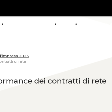
arrow_drop_down
E
ABOUT US
POLICY
GENERAL CAT
NEWS
 d’impresa 2023
ntratti di rete
formance dei contratti di rete