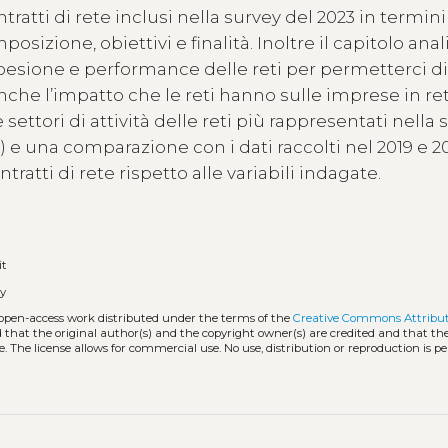
ratti di rete inclusi nella survey del 2023 in termini
osizione, obiettivi e finalità. Inoltre il capitolo anal
, coesione e performance delle reti per permetterci d
che l’impatto che le reti hanno sulle imprese in ret
settori di attività delle reti più rappresentati nella 
e una comparazione con i dati raccolti nel 2019 e 2
ratti di rete rispetto alle variabili indagate.
it
gy
 open-access work distributed under the terms of the
Creative Commons Attribut
ed that the original author(s) and the copyright owner(s) are credited and that the
. The license allows for commercial use. No use, distribution or reproduction is p