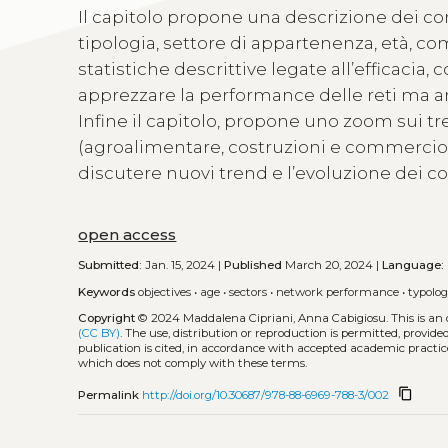
Il capitolo propone una descrizione dei cont
tipologia, settore di appartenenza, età, comp
statistiche descrittive legate all’efficacia
apprezzare la performance delle reti ma an
Infine il capitolo, propone uno zoom sui tre 
(agroalimentare, costruzioni e commercio) 
discutere nuovi trend e l’evoluzione dei cont
open access
Submitted:
Jan. 15, 2024 |
Published
March 20, 2024 |
Language:
Keywords
objectives
•
age
•
sectors
•
network performance
•
typolo
Copyright
© 2024 Maddalena Cipriani, Anna Cabigiosu.
This is an
(CC BY)
. The use, distribution or reproduction is permitted, provid
publication is cited, in accordance with accepted academic practice
which does not comply with these terms.
content_copy
Permalink
http://doi.org/10.30687/978-88-6969-788-3/002