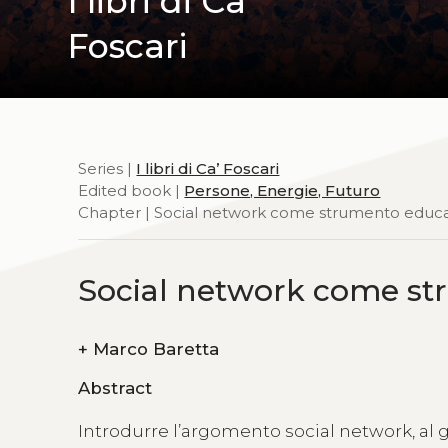
I libri di Ca’
Foscari
Series |
I libri di Ca’ Foscari
Edited book |
Persone, Energie, Futuro
Chapter | Social network come strumento educa
Social network come st
+
Marco Baretta
Abstract
Introdurre l’argomento social network, al