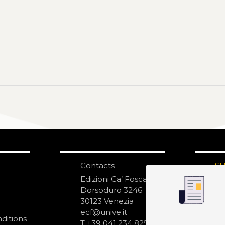
Contacts
S
N
Edizioni Ca’ Foscari
Dorsoduro 3246
30123 Venezia
ecf@unive.it
ditions
T +39 041 234 8250