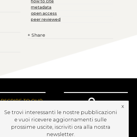
how to cite
metadata
open access
peer reviewed
+
Share
UBSCRIBE TO OUR
x
EWSLETTER
Se trovi interessanti le nostre pubblicazioni
e vuoi ricevere aggiornamenti sulle
prossime uscite, iscriviti ora alla nostra
newsletter.