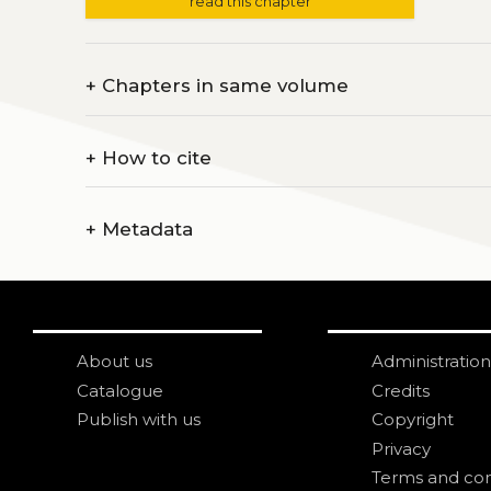
read this chapter
+
Chapters in same volume
+
How to cite
+
Metadata
About us
Administration
Catalogue
Credits
Publish with us
Copyright
Privacy
Terms and con