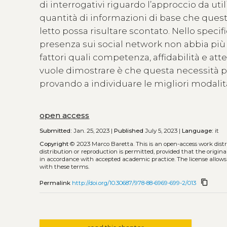
di interrogativi riguardo l’approccio da uti
quantità di informazioni di base che quest
letto possa risultare scontato. Nello specifi
presenza sui social network non abbia più 
fattori quali competenza, affidabilità e att
vuole dimostrare è che questa necessità p
provando a individuare le migliori modalità
open access
Submitted:
Jan. 25, 2023 |
Published
July 5, 2023 |
Language:
it
Copyright
© 2023 Marco Baretta.
This is an open-access work dis
distribution or reproduction is permitted, provided that the origina
in accordance with accepted academic practice. The license allows
with these terms.
content_copy
Permalink
http://doi.org/10.30687/978-88-6969-699-2/013