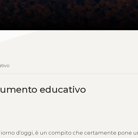
tivo
rumento educativo
 giorno d’oggi, è un compito che certamente pone u