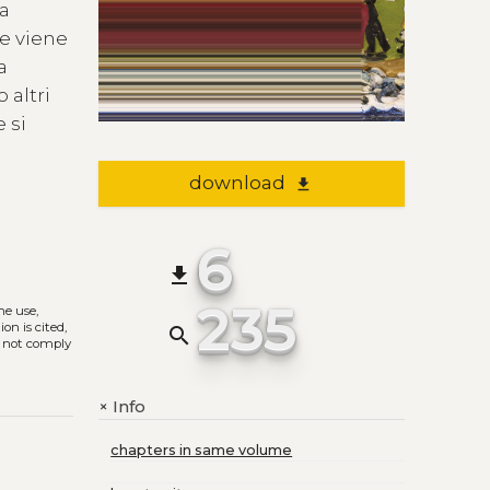
la
he viene
a
 altri
 si
download
file_download
6
file_download
235
The use,
on is cited,
search
s not comply
Info
+
chapters in same volume