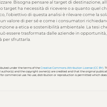
lizzare. Bisogna pensare al target di destinazione, al
o target ha necessità di ricevere o a quanto quel c
co, l’obiettivo di questa analisi è rilevare come la sol
un valore di per sé e come i consumatori richiedano
enzione a etica e sostenibilità ambientale. La tesi che
uò essere trasformata dalle aziende in opportunità,
 per sfruttarla.
tributed under the terms of the
Creative Commons Attribution License (CC BY)
. 
l author(s) and the copyright owner(s) are credited and that the original publicati
 for commercial use. No use, distribution or reproduction is permitted which doe