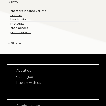
Info
+
chapters in same volume
citations
how to cite
metadata
open access
peer reviewed
+
Share
About us
Catalogue
Publish with us
Administration