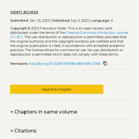
open access
Submitted:
Jan. 25, 2023 |
Published
July 5, 2023 |
Language:
it
Copyright
© 2023 Francesco Moda.
This is an open-access work
distributed under the terms of the
Creative Commons Attribution License
(CC BY)
. The use, distribution or reproduction is permitted, provided that
the original author(s) and the copyright owner(s) are credited and that
the original publication is cited, in accordance with accepted academic
practice. The license allows for commercial use. No use, distribution or
reproduction is permitted which does not comply with these terms.
content_copy
Permalink
http://doi.org/10.30687/978-88-6969-699-2/006
read this chapter
+
Chapters in same volume
+
Citations