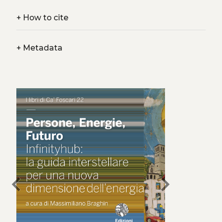
+
How to cite
+
Metadata
chevron_left
chevron_right