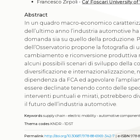
Francesco Zirpoli -
Ca' Foscari University of
Abstract
In un quadro macro-economico caratterizzat
dell’ultimo anno l’industria automotive ha 
domanda sia su quello della produzione. Per
dell’Osservatorio propone la fotografia di 
cambiamento e riconversione produttiva m
alcuni possibili scenari di sviluppo della 
diversificazione e internazionalizzazione, 
dipendenza da FCA ed agevolare l’ampliame
essere declinate tenendo conto delle specif
interventi puntuali e mirati, potrebbero div
il futuro dell’industria automotive.
Keywords
supply chain
•
electric mobility
•
automotive component
Thema codes
KNDR
•
1DST
Permalink
http://doi.org/10.30687/978-88-6969-342-7
|
e-ISBN
978-8