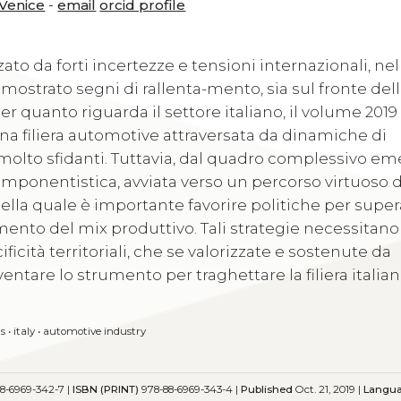
 Venice
-
email
orcid profile
o da forti incertezze e tensioni internazionali, nel
mostrato segni di rallenta-mento, sia sul fronte del
 quanto riguarda il settore italiano, il volume 2019
una filiera automotive attraversata da dinamiche di
olto sfidanti. Tuttavia, dal quadro complessivo e
componentistica, avviata verso un percorso virtuoso d
nella quale è importante favorire politiche per super
nto del mix produttivo. Tali strategie necessitano
icità territoriali, che se valorizzate e sostenute da
entare lo strumento per traghettare la filiera italia
s
•
italy
•
automotive industry
8-6969-342-7 |
ISBN (PRINT)
978-88-6969-343-4 |
Published
Oct. 21, 2019 |
Langu