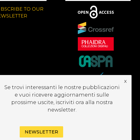
UBSCRIBE TO OUR
EWSLETTER
x
Se trovi interessanti le nostre pubblicazioni
e vuoi ricevere aggiornamenti sulle
prossime uscite, iscriviti ora alla nostra
newsletter.
NEWSLETTER