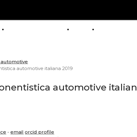
arrow_drop_down
E
ABOUT US
POLICY
GENERAL CAT
NEWS
a automotive
istica automotive italiana 2019
onentistica automotive italia
ice
-
email
orcid profile