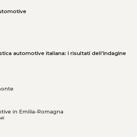
 automotive
ica automotive italiana: i risultati dell’indagine
a
emonte
motive in Emilia-Romagna
ali