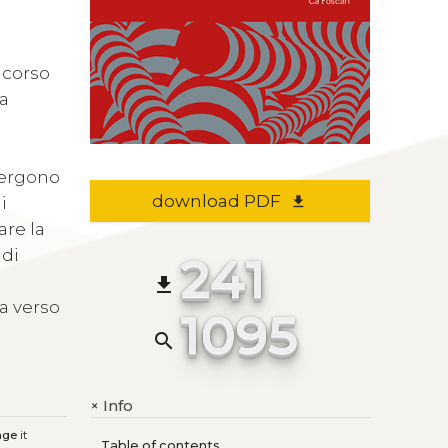
 corso
la
mergono
download PDF
i
file_download
are la
 di
241
file_download
na verso
1095
search
Info
+
age
it
Table of contents