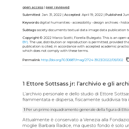
open access
|
peer reviewed
Submitted:
Jan. 31, 2022 |
Accepted:
April 19, 2022 |
Published
Jun
Keywords
digital humanities
•
accessibility
•
design archives
•
histo
Subtags
society
documents
textual data
image data
publication
t
Copyright
© 2022 Marco Scotti, Fiorella Bulegato.
This is an open-
BY)
. The use, distribution or reproduction is permitted, provided t
publication is cited, in accordance with accepted academic practice
which does not comply with these terms.
content_
Permalink
http://doi.org/10.30687/mag/2724-3923/2022/05/002
1
Ettore Sottsass jr: l’archivio e gli arch
L’archivio personale e dello studio di Ettore Sottsas
frammentata e dispersa, fisicamente suddivisa tra is
1
Per un primo inquadramento generale della figura di Ettore
Attualmente è conservato a Venezia alla Fondazione
moglie Barbara Radice, ma questo fondo è solo una 