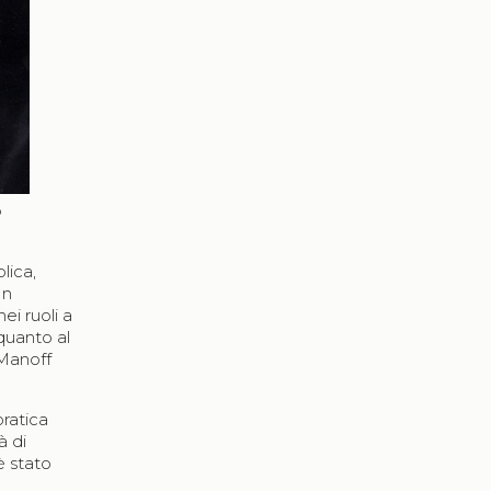
o
lica,
Un
ei ruoli a
quanto al
(Manoff
pratica
à di
è stato