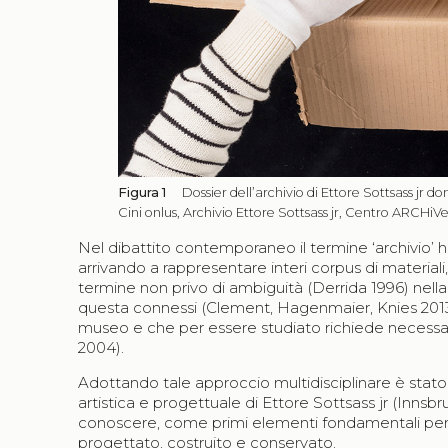
Figura 1
Dossier dell’archivio di Ettore Sottsass jr d
Cini onlus, Archivio Ettore Sottsass jr, Centro ARCHiV
Nel dibattito contemporaneo il termine ‘archivio’
arrivando a rappresentare interi corpus di materia
termine non privo di ambiguità (Derrida 1996) nell
questa connessi (Clement, Hagenmaier, Knies 2013)
museo e che per essere studiato richiede necessar
2004).
Adottando tale approccio multidisciplinare è stato af
artistica e progettuale di Ettore Sottsass jr (Innsb
conoscere, come primi elementi fondamentali per la ri
progettato, costruito e conservato.