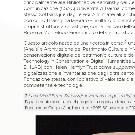
principalmente alla Bibliothèque Kandinsky del Cen
Comunicazione (CSAC) Università di Parma, come 
stesso Sottsass jr e dagli eredi. Altri materiali, anc
con cui Sottsass jr ha lavorato – risultato di pratic
proprie strutture archivistiche, come nei casi dell’Ar
Bitossi a Montelupo Fiorentino o del Centro Studi 
2
Questo articolo nasce da una ricerca in corso,
una
(Analisi e Archiviazione del Patrimonio Culturale in 
conservazione digitale del patrimonio culturale de
Technology in Conservation e Digital Humanities 
DHLAB) con Helen Hamlyn Trust come
supportin
digitalizzazione e inventariazione degli oltre cento 
Fondazione stessa, con l’obiettivo di valorizzarlo e
competenze e tecnologie.
2
L’archivio di Ettore Sottsass jr: inventario e regesto digita
Dipartimento di culture del progetto, assegnista di ricerca
Fondazione Giorgio Cini, 1 dicembre 2019‑30 novembre 202