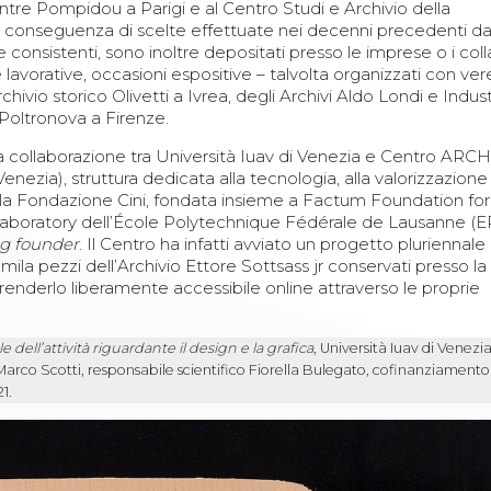
tre Pompidou a Parigi e al Centro Studi e Archivio della
conseguenza di scelte effettuate nei decenni precedenti da
he consistenti, sono inoltre depositati presso le imprese o i col
he lavorative, occasioni espositive – talvolta organizzati con ver
chivio storico Olivetti a Ivrea, degli Archivi Aldo Londi e Indust
Poltronova a Firenze.
 collaborazione tra Università Iuav di Venezia e Centro ARCH
Venezia), struttura dedicata alla tecnologia, alla valorizzazione 
lla Fondazione Cini, fondata insieme a Factum Foundation for 
Laboratory dell’École Polytechnique Fédérale de Lausanne (
g founder
. Il Centro ha infatti avviato un progetto pluriennale 
mila pezzi dell’Archivio Ettore Sottsass jr conservati presso la
 renderlo liberamente accessibile online attraverso le proprie
le dell’attività riguardante il design e la grafica
, Università Iuav di Venezia
 Marco Scotti, responsabile scientifico Fiorella Bulegato, cofinanziamento
1.