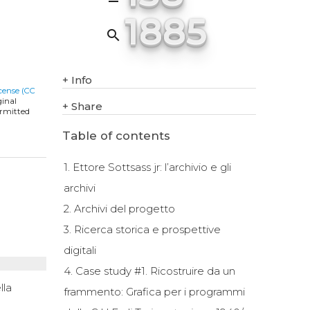
1885
search
+
Info
cense (CC
ginal
+
Share
ermitted
Table of contents
1. Ettore Sottsass jr: l’archivio e gli
archivi
2. Archivi del progetto
3. Ricerca storica e prospettive
digitali
4. Case study #1. Ricostruire da un
lla
frammento: Grafica per i programmi