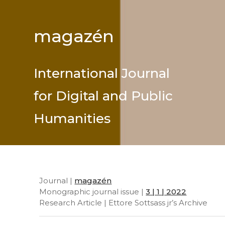
magazén
International Journal
for Digital and Public
Humanities
Journal |
magazén
Monographic journal issue |
3 | 1 | 2022
Research Article | Ettore Sottsass jr’s Archive