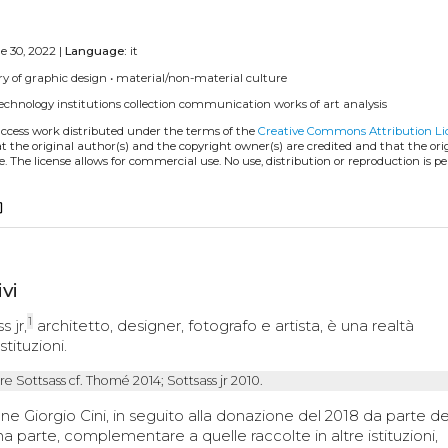
e 30, 2022 |
Language:
it
ry of graphic design
•
material/non-material culture
echnology
institutions
collection
communication
works of art
analysis
access work distributed under the terms of the
Creative Commons Attribution Li
hat the original author(s) and the copyright owner(s) are credited and that the ori
. The license allows for commercial use. No use, distribution or reproduction is p
copy
ivi
1
s jr,
architetto, designer, fotografo e artista, è una realtà
tituzioni.
 Sottsass cf. Thomé 2014; Sottsass jr 2010.
 Giorgio Cini, in seguito alla donazione del 2018 da parte de
parte, complementare a quelle raccolte in altre istituzioni,