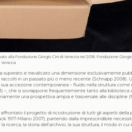
onato alla Fondazione Giorgio Cini di Venezia nel 2018. Fondazione Giorgi
e Venezia
 ha superato e travalicato una dimensione esclusivamente pubb
li, raccolti in un passato più o meno recente (Schnapp 2008). 
a sua accezione contemporanea – fluido nella struttura come n
 –, che si sovrappone frequentemente tanto alla biblioteca 
iamente una prospettiva ampia e trasversale alle discipline 
frontato il progetto di ricostruzione di tutti gli aspetti della 
ruck 1917-Milano 2007), partendo dalla imprescindibile necessit
cerca, la storia dell’archivio, la sua struttura, il modo in cui 