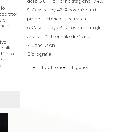
della G.U.F. di Torino stagione 1940/
llo
5. Case study #2. Ricostruire tra i
laboratori
progetti: storia di una rivista
e e
riale
6. Case study #3. Ricostruire tra gli
archivi: l’XI Triennale di Milano
iVe
7. Conclusioni
e alla
Digital
Bibliografia
EPFL-
di
Footnotes
Figures
,