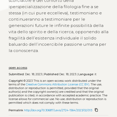
scorciatoie e del conforto della
iperspecializzazione della filologia fine a se
stessa (in cui pure eccelleva), testimoniano e
continueranno a testimoniare per le
generazioni future le infinite possibilità della
vita dello spirito e della ricerca, opponendo alla
fragilità dell’esistenza individuale il solido
baluardo dell’incoercibile passione umana per
la conoscenza.
open access
Submitted:
Dec. 18, 2023 |
Published
Dec. 18, 2023 |
Language:
it
Copyright
© 2023
This is an open-access work distributed under the
terms of the
Creative Commons Attribution License (CC BY)
. The use,
distribution or reproduction is permitted, provided that the original
author(s) and the copyright owner(s) are credited and that the original
publication is cited, in accordance with accepted academic practice. The
license allows for commercial use. No use, distribution or reproduction is
permitted which does not comply with these terms.
content_copy
Permalink
http://doi.org/10.30687/Lexis/2724-1564/2023/02/013