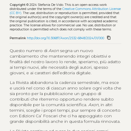
Copyright
© 2024 Stefania De Vido.
This is an open-access work
distributed under the terms of the
Creative Commons Attribution License
(CC BY)
. The use, distribution or reproduction is permitted, provided that
the original author(s) and the copyright owner(s) are credited and that
the original publication is cited, in accordance with accepted academic
practice. The license allows for commercial use. No use, distribution or
reproduction is permitted which does not comply with these terms.
content_copy
Permalink
http://doi.org/10.30687/Axon/2532-6848/2024/01/000
Questo numero di
Axon
segna un nuovo
cambiamento che mantenendo integri obiettivi e
finalità del nostro lavoro lo rende, speriamo, più adatto
ai tempi nuovi, alle necessità degli autori, spesso
giovani, e ai caratteri dell’editoria digitale.
La Rivista abbandona la cadenza semestrale, ma esce
e uscirà nel corso di ciascun anno solare ogni volta che
sia pronto per la pubblicazione un gruppo di
contributi che riterremo opportuno rendere subito
disponibile per la comunità scientifica.
Axon
, in altri
termini, sceglie i propri tempi, pur sempre di concerto
con Edizioni Ca’ Foscari che ci ha appoggiato con
grande disponibilità anche in questa formula rinnovata.
La Rivista continua ad avere le due sezioni ormai