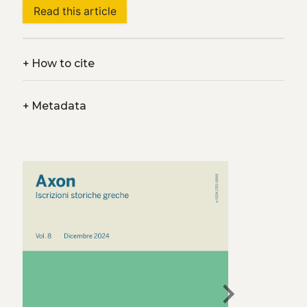
Read this article
+
How to cite
+
Metadata
chevron_right