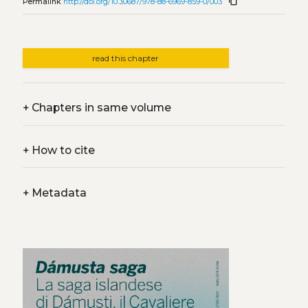
content_copy
Permalink
http://doi.org/10.30687/978-88-6969-859-0/003
read this chapter
+
Chapters in same volume
+
How to cite
+
Metadata