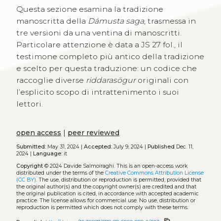
Questa sezione esamina la tradizione
manoscritta della
Dámusta saga
, trasmessa in
tre versioni da una ventina di manoscritti.
Particolare attenzione è data a JS 27 fol., il
testimone completo più antico della tradizione
e scelto per questa traduzione: un codice che
raccoglie diverse
riddarasögur
originali con
l’esplicito scopo di intrattenimento i suoi
lettori.
open access
|
peer reviewed
Submitted:
May 31, 2024 |
Accepted:
July 9, 2024 |
Published
Dec. 11,
2024 |
Language:
it
Copyright
© 2024 Davide Salmoiraghi.
This is an open-access work
distributed under the terms of the
Creative Commons Attribution License
(CC BY)
. The use, distribution or reproduction is permitted, provided that
the original author(s) and the copyright owner(s) are credited and that
the original publication is cited, in accordance with accepted academic
practice. The license allows for commercial use. No use, distribution or
reproduction is permitted which does not comply with these terms.