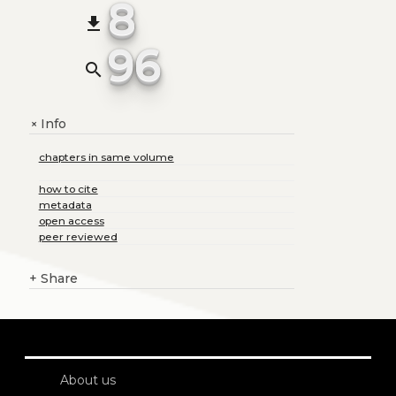
8
file_download
96
search
Info
+
chapters in same volume
how to cite
metadata
open access
peer reviewed
+
Share
About us