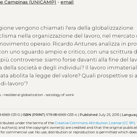
 de Campinas (UNICAMP)
-
email
gione vengono chiamati l'era della globalizzazione
clisma nella organizzazione del lavoro, nel mercato 
el movimento operaio. Ricardo Antunes analizza in pr
 con uno sguardo ampio e critico, con una scrittura 
più controverse: siamo forse davanti alla fine del la
ita della società e degli individui? Il lavoro immateria
ta abolita la legge del valore? Quali prospettive si
di-lavoro'?
s
•
neoliberal globalization
•
sociology of work
-6969-031-0 |
ISBN (PRINT)
978-88-6969-033-4 |
Published
July 25, 2015 |
Langua
stributed under the terms of the
Creative Commons Attribution License (CC BY)
.
l author(s) and the copyright owner(s) are credited and that the original publicati
 for commercial use. No use, distribution or reproduction is permitted which doe