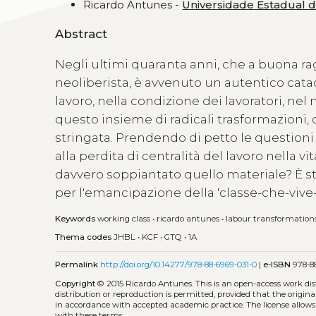
Ricardo Antunes -
Universidade Estadual
Abstract
Negli ultimi quaranta anni, che a buona ra
neoliberista, è avvenuto un autentico cata
lavoro, nella condizione dei lavoratori, n
questo insieme di radicali trasformazioni,
stringata. Prendendo di petto le questioni 
alla perdita di centralità del lavoro nella v
davvero soppiantato quello materiale? È sta
per l'emancipazione della 'classe-che-vive-
Keywords
working class
•
ricardo antunes
•
labour transformation
Thema codes
JHBL
•
KCF
•
GTQ
•
1A
Permalink
http://doi.org/10.14277/978-88-6969-031-0
|
e-ISBN
978-88
Copyright
© 2015 Ricardo Antunes.
This is an open-access work di
distribution or reproduction is permitted, provided that the origina
in accordance with accepted academic practice. The license allows
with these terms.