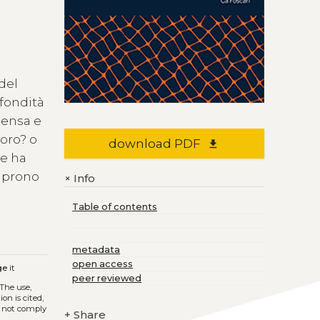
del
ofondità
densa e
voro? o
download PDF
file_download
le ha
 aprono
Info
+
Table of contents
metadata
open access
ge
it
peer reviewed
 The use,
on is cited,
s not comply
+
Share