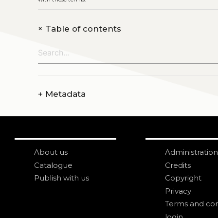
+
Table of contents
+
Metadata
About us
Administration
Catalogue
Credits
Publish with us
Copyright
Privacy
Terms and con
login