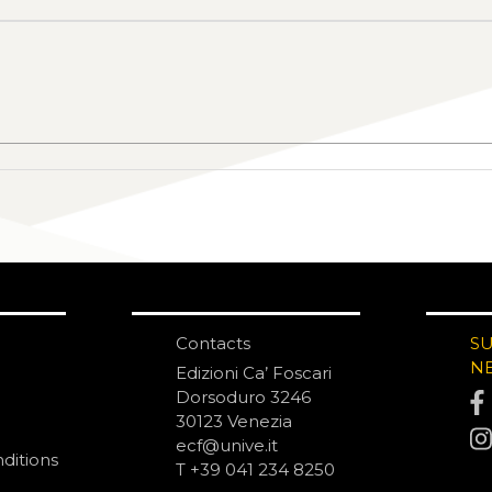
Contacts
S
N
Edizioni Ca’ Foscari
Dorsoduro 3246
30123 Venezia
ecf@unive.it
ditions
T +39 041 234 8250