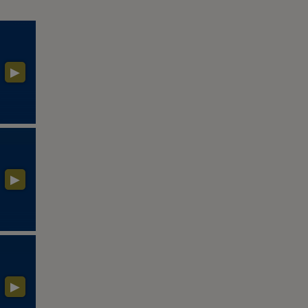
▶
▶
▶