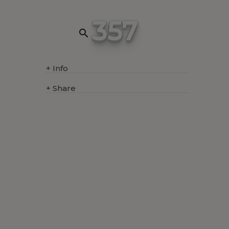
357
search
+
Info
+
Share