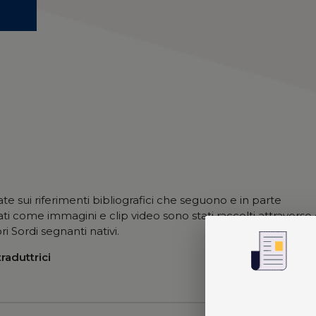
ate sui riferimenti bibliografici che seguono e in parte
ustrati come immagini e clip video sono stati raccolti attraverso 
ri Sordi segnanti nativi.
traduttrici