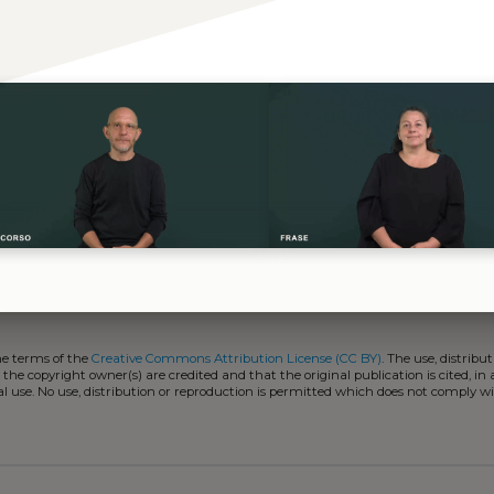
taliana (LIS) in LIS
he terms of the
Creative Commons Attribution License (CC BY)
. The use, distribut
 the copyright owner(s) are credited and that the original publication is cited, i
l use. No use, distribution or reproduction is permitted which does not comply w