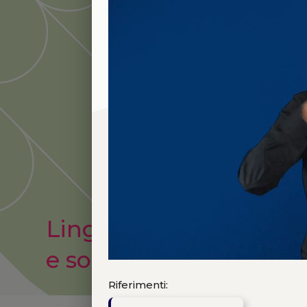
Lingue dei segni
e sordità
Riferimenti: