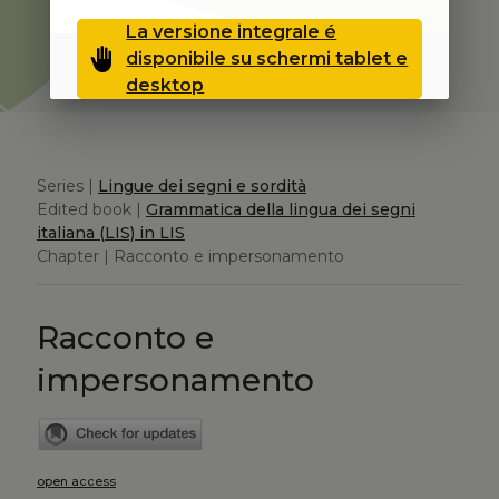
La versione integrale é
back_hand
disponibile su schermi tablet e
desktop
Series |
Lingue dei segni e sordità
Edited book |
Grammatica della lingua dei segni
italiana (LIS) in LIS
Chapter | Racconto e impersonamento
Racconto e
impersonamento
open access