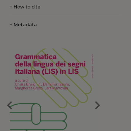
+
How to cite
+
Metadata
chevron_left
chevron_right