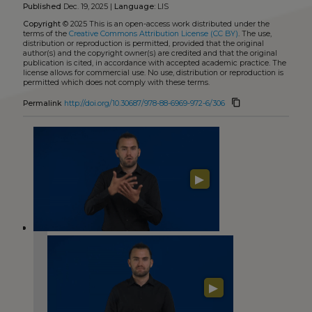
Published
Dec. 19, 2025 |
Language:
LIS
Copyright
© 2025
This is an open-access work distributed under the
terms of the
Creative Commons Attribution License (CC BY)
. The use,
distribution or reproduction is permitted, provided that the original
author(s) and the copyright owner(s) are credited and that the original
publication is cited, in accordance with accepted academic practice. The
license allows for commercial use. No use, distribution or reproduction is
permitted which does not comply with these terms.
content_copy
Permalink
http://doi.org/10.30687/978-88-6969-972-6/306
▶
▶