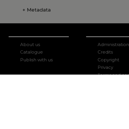
+
Metadata
About us
Administration
Catalogue
Credits
Publish with us
Copyright
Privacy
Terms and con
login