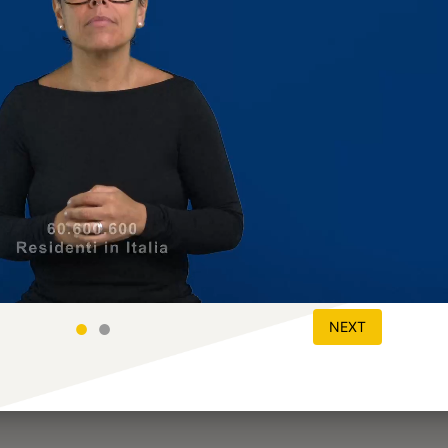
●
●
NEXT
taliana (LIS) in LIS