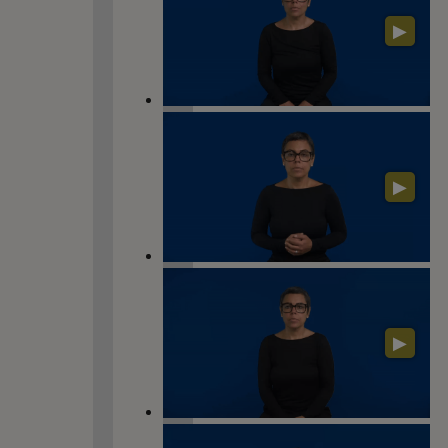
▶
▶
▶