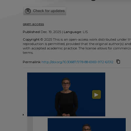
open access
Published
Dec. 19, 2025 |
Language:
LIS
Copyright
© 2025
This is an open-access work distributed under t
reproduction is permitted, provided that the original author(s) and
with accepted academic practice. The license allows for commercia
terms.
content_copy
Permalink
http://doi.org/10.30687/978-88-6969-972-6/012
▶