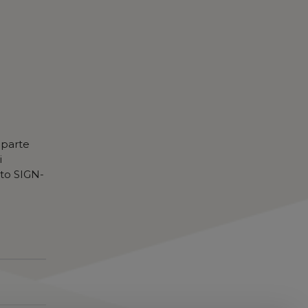
n parte
i
etto SIGN-