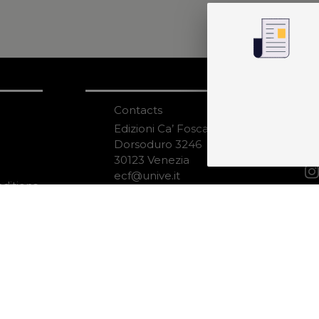
Contacts
S
N
Edizioni Ca’ Foscari
Dorsoduro 3246
30123 Venezia
ecf@unive.it
ditions
T +39 041 234 8250