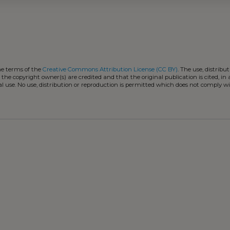
he terms of the
Creative Commons Attribution License (CC BY)
. The use, distribut
 the copyright owner(s) are credited and that the original publication is cited, i
l use. No use, distribution or reproduction is permitted which does not comply w