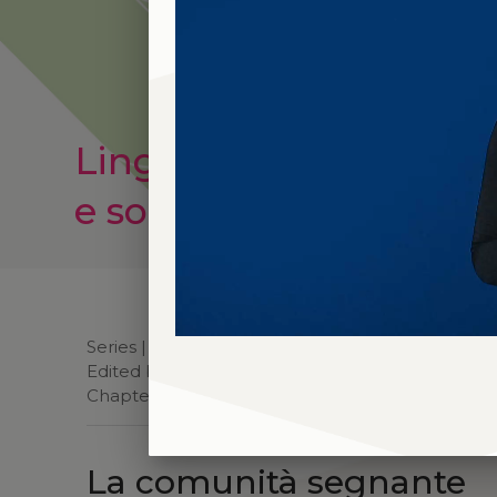
Lingue dei segni
e sordità
Series |
Lingue dei segni e sordità
Edited book |
Grammatica della lingua dei segni i
Chapter | La comunità segnante
La comunità segnante