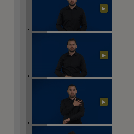
▶
▶
▶