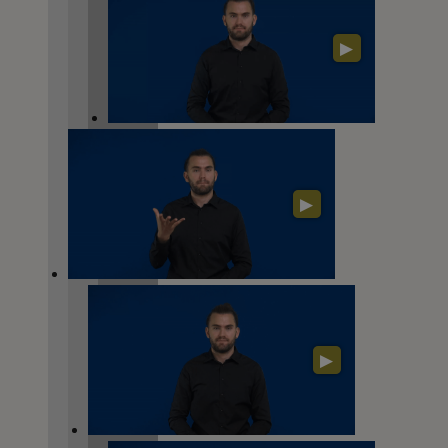
▶
▶
▶