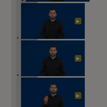
▶
▶
▶