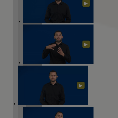
▶
▶
▶