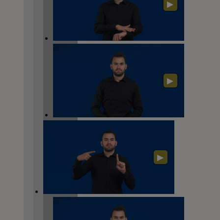
▶
▶
▶