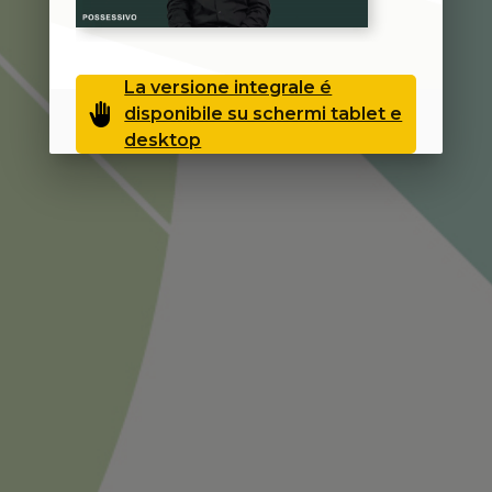
La versione integrale é
back_hand
disponibile su schermi tablet e
desktop