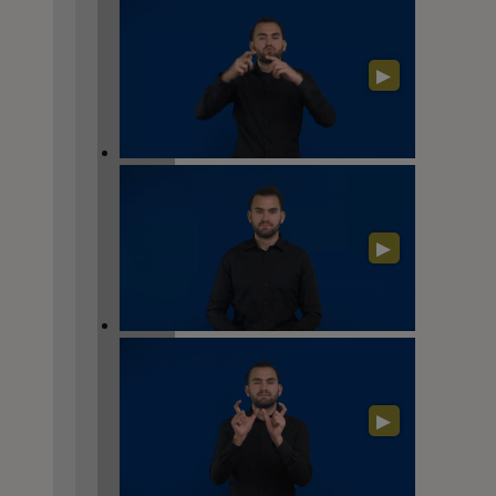
▶
▶
▶