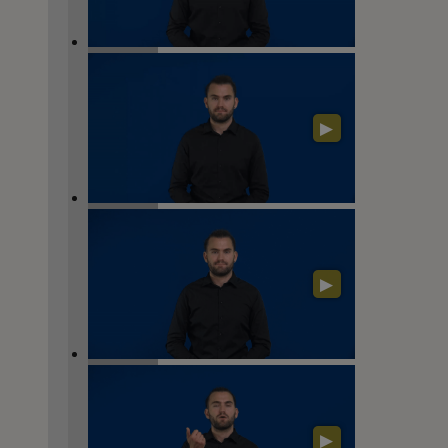
▶
▶
▶