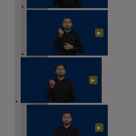
▶
▶
▶