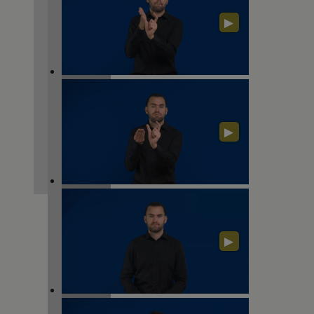
▶
▶
▶