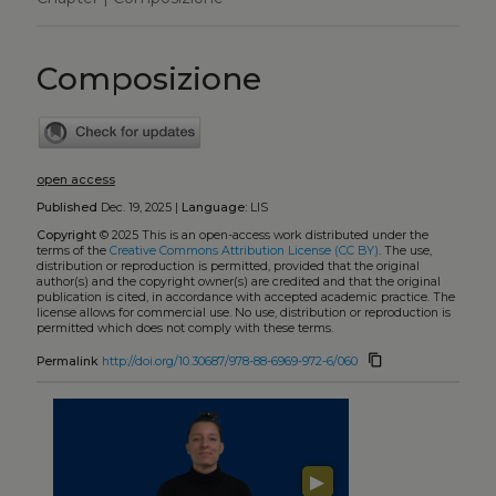
Composizione
open access
Published
Dec. 19, 2025 |
Language:
LIS
Copyright
© 2025
This is an open-access work distributed under the
terms of the
Creative Commons Attribution License (CC BY)
. The use,
distribution or reproduction is permitted, provided that the original
author(s) and the copyright owner(s) are credited and that the original
publication is cited, in accordance with accepted academic practice. The
license allows for commercial use. No use, distribution or reproduction is
permitted which does not comply with these terms.
content_copy
Permalink
http://doi.org/10.30687/978-88-6969-972-6/060
▶