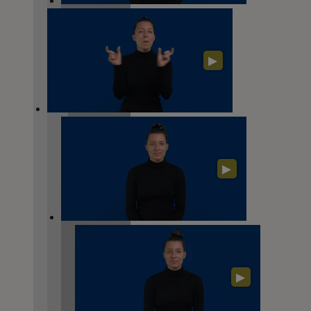
▶
▶
▶