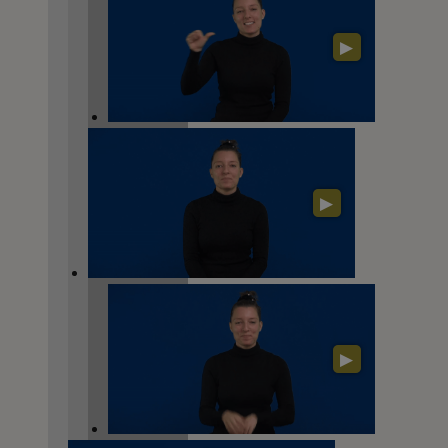
▶
▶
▶