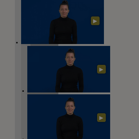
▶
▶
▶