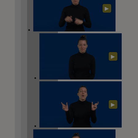
▶
▶
▶