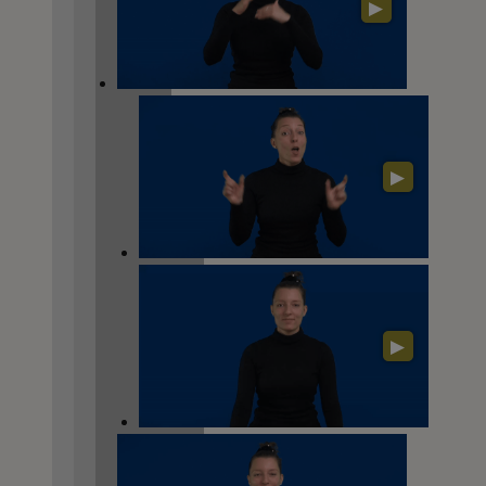
▶
▶
▶